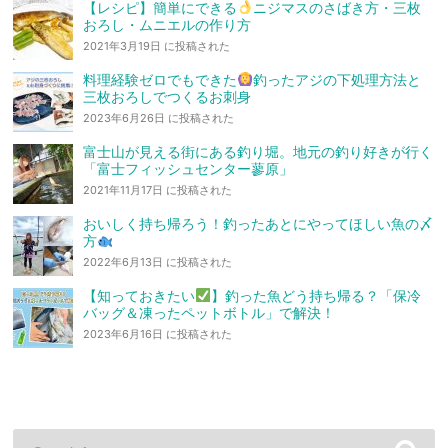
【レシピ】簡単にできる
ニジマスのさばき方・三枚
おろし・ムニエルの作り方
2021年3月19日 に投稿された
料理経験ゼロでもできた
釣ったアジの下処理方法と
三枚おろしでつくるお刺身
2023年6月26日 に投稿された
富士山が見える街にある釣り堀。地元の釣り好きが行く
「富士フィッシュセンター蓼原」
2021年11月17日 に投稿された
おいしく持ち帰ろう！釣ったあとにやってほしい魚の〆
方
2022年6月13日 に投稿された
【知っておきたい
】釣った魚どう持ち帰る？「保冷
バッグ＆凍ったペットボトル」で解決！
2023年6月16日 に投稿された