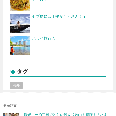
セブ島には干物がたくさん！？
ハワイ旅行☆
タグ

海外
新着記事
［観光］一泊二日で釣りの後＆和歌山を満喫！「たま