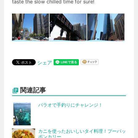
taste the slow chilled time for sure!
シェア
関連記事

パラオで手釣りにチャレンジ！
カニを使ったおいしいタイ料理！プーパッ
ポンカリー