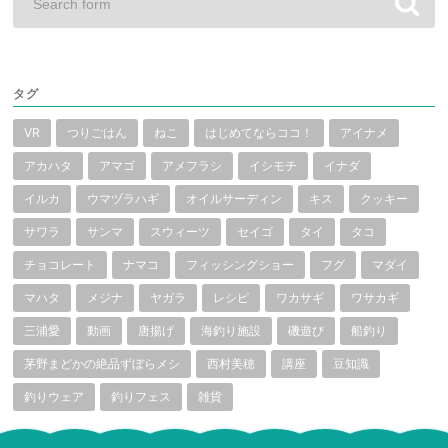
タグ
VR
つりごはん
ねこ
はじめてならココ！
アイナメ
アカハタ
アマゴ
アメフラシ
イシモチ
イナダ
イルカ
ウマヅラハギ
オイルサーディン
キス
クッキー
サワラ
サンマ
スウィーツ
セイゴ
タイ
タコ
チョコレート
ナマコ
フィッシングショー
フグ
マダイ
マハタ
メジナ
ヤガラ
レシピ
ワカサギ
ワサカギ
三浦愛
動画
唐揚げ
海釣り施設
磯遊び
船釣り
茅野まどかの絶品ずぼらメシ
西村美穂
講座
豆知識
釣りウェア
釣りフェス
雑貨