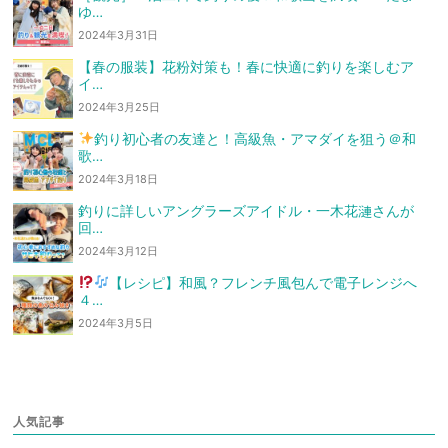
ゆ…
2024年3月31日
【春の服装】花粉対策も！春に快適に釣りを楽しむア
イ…
2024年3月25日
釣り初心者の友達と！高級魚・アマダイを狙う
＠和
歌…
2024年3月18日
釣りに詳しいアングラーズアイドル・一木花漣さんが
回…
2024年3月12日
【レシピ】和風？フレンチ風
包んで電子レンジへ
４…
2024年3月5日
人気記事