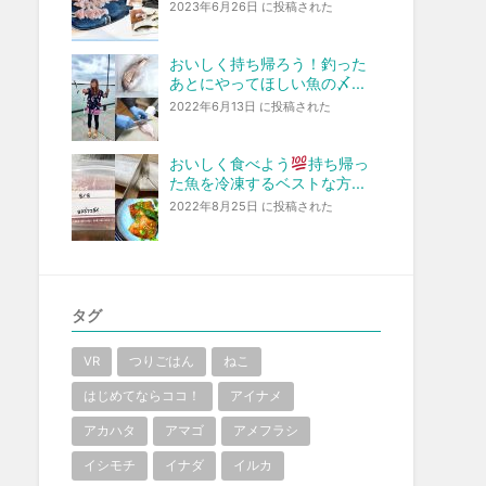
2023年6月26日 に投稿された
おいしく持ち帰ろう！釣った
あとにやってほしい魚の〆...
2022年6月13日 に投稿された
おいしく食べよう
持ち帰っ
た魚を冷凍するベストな方...
2022年8月25日 に投稿された
タグ
VR
つりごはん
ねこ
はじめてならココ！
アイナメ
アカハタ
アマゴ
アメフラシ
イシモチ
イナダ
イルカ