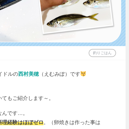
釣りごはん
イドルの
西村美穂
（えむみぽ）です
いてもご紹介します～。
なんです…。
料理経験はほぼゼロ
。（卵焼きは作った事は