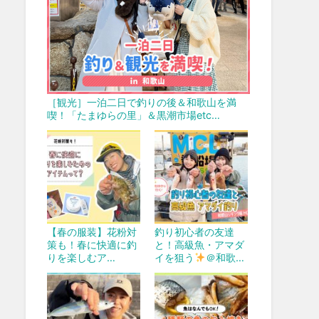
［観光］一泊二日で釣りの後＆和歌山を満
喫！「たまゆらの里」＆黒潮市場etc…
【春の服装】花粉対
釣り初心者の友達
策も！春に快適に釣
と！高級魚・アマダ
りを楽しむア…
イを狙う
＠和歌…