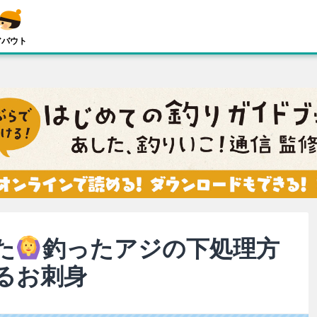
アバウト
た
釣ったアジの下処理方
るお刺身