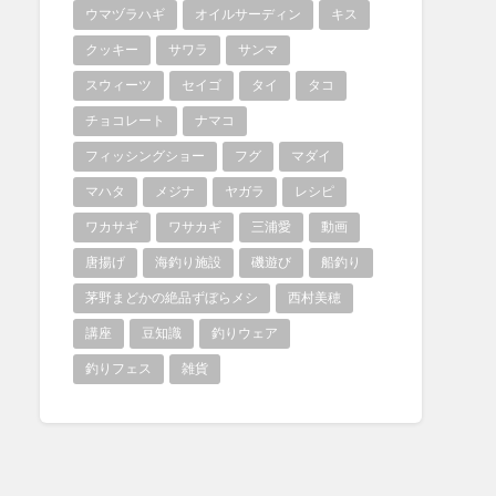
ウマヅラハギ
オイルサーディン
キス
クッキー
サワラ
サンマ
スウィーツ
セイゴ
タイ
タコ
チョコレート
ナマコ
フィッシングショー
フグ
マダイ
マハタ
メジナ
ヤガラ
レシピ
ワカサギ
ワサカギ
三浦愛
動画
唐揚げ
海釣り施設
磯遊び
船釣り
茅野まどかの絶品ずぼらメシ
西村美穂
講座
豆知識
釣りウェア
釣りフェス
雑貨