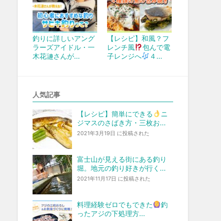
釣りに詳しいアング
【レシピ】和風？フ
ラーズアイドル・一
レンチ風
包んで電
木花漣さんが…
子レンジへ
４…
人気記事
【レシピ】簡単にできる
ニ
ジマスのさばき方・三枚お...
2021年3月19日 に投稿された
富士山が見える街にある釣り
堀。地元の釣り好きが行く...
2021年11月17日 に投稿された
料理経験ゼロでもできた
釣
ったアジの下処理方...