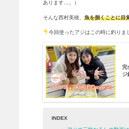
あります…。）
そんな西村美穂、
魚を捌くことに目
今回使ったアジはこの時に釣りま
完
ジ
INDEX