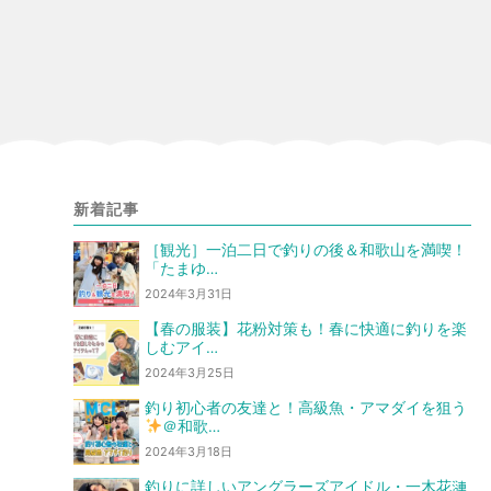
新着記事
［観光］一泊二日で釣りの後＆和歌山を満喫！
「たまゆ…
2024年3月31日
【春の服装】花粉対策も！春に快適に釣りを楽
しむアイ…
2024年3月25日
釣り初心者の友達と！高級魚・アマダイを狙う
＠和歌…
2024年3月18日
釣りに詳しいアングラーズアイドル・一木花漣