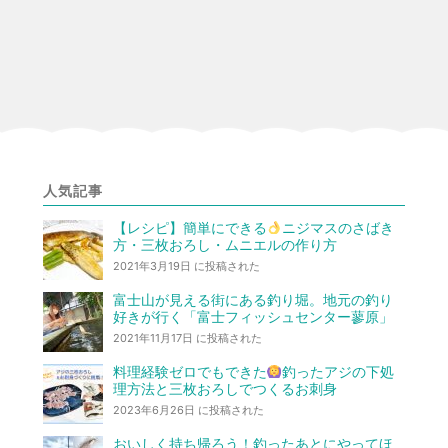
人気記事
【レシピ】簡単にできる
ニジマスのさばき
方・三枚おろし・ムニエルの作り方
2021年3月19日 に投稿された
富士山が見える街にある釣り堀。地元の釣り
好きが行く「富士フィッシュセンター蓼原」
2021年11月17日 に投稿された
料理経験ゼロでもできた
釣ったアジの下処
理方法と三枚おろしでつくるお刺身
2023年6月26日 に投稿された
おいしく持ち帰ろう！釣ったあとにやってほ