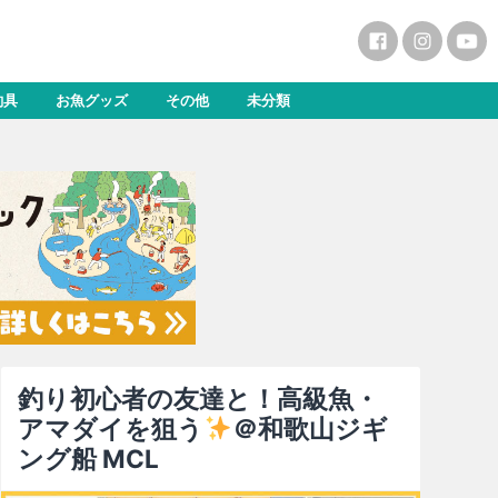
釣具
お魚グッズ
その他
未分類
釣り初心者の友達と！高級魚・
アマダイを狙う
＠和歌山ジギ
ング船 MCL