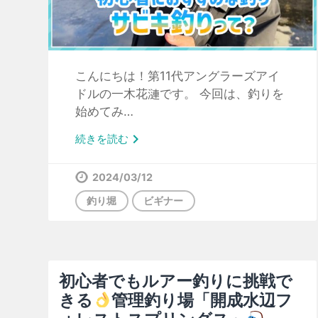
こんにちは！第11代アングラーズアイ
ドルの一木花漣です。 今回は、釣りを
始めてみ…

続きを読む
2024/03/12
釣り堀
ビギナー
初心者でもルアー釣りに挑戦で
きる
管理釣り場「開成水辺フ