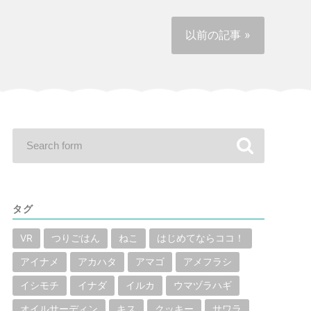
以前の記事 »
タグ
VR
つりごはん
ねこ
はじめてならココ！
アイナメ
アカハタ
アマゴ
アメフラシ
イシモチ
イナダ
イルカ
ウマヅラハギ
オイルサーディン
キス
クッキー
サワラ