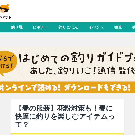
アバウト
り
釣り堀
ビギナー
釣りごはん
イベント
観光
【春の服装】花粉対策も！春に
快適に釣りを楽しむアイテムっ
て？