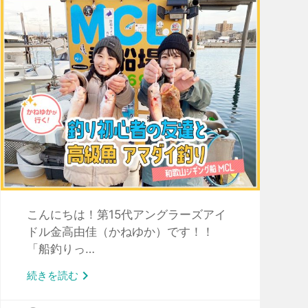
こんにちは！第15代アングラーズアイ
ドル金高由佳（かねゆか）です！！
「船釣りっ…

続きを読む