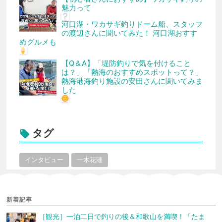
魅力って
河口湖・ワカサギ釣りドーム船、スタッフ
の渡辺さんに聞いてみた！ 河口湖おすす
めグルメも
【Q＆A】「堤防釣りで気を付けること
は？」「熱海のおすすめスポットって？」
熱海港海釣り施設の安田さんに聞いてみま
した
タグ

インタビュー
一木花漣
新着記事
［観光］一泊二日で釣りの後＆和歌山を満喫！「たま