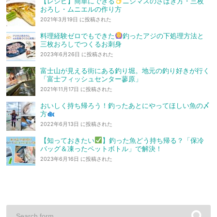
【レシピ】簡単にできる
ニジマスのさばき方・三枚
おろし・ムニエルの作り方
2021年3月19日 に投稿された
料理経験ゼロでもできた
釣ったアジの下処理方法と
三枚おろしでつくるお刺身
2023年6月26日 に投稿された
富士山が見える街にある釣り堀。地元の釣り好きが行く
「富士フィッシュセンター蓼原」
2021年11月17日 に投稿された
おいしく持ち帰ろう！釣ったあとにやってほしい魚の〆
方
2022年6月13日 に投稿された
【知っておきたい
】釣った魚どう持ち帰る？「保冷
バッグ＆凍ったペットボトル」で解決！
2023年6月16日 に投稿された