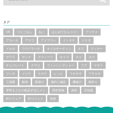
タグ
VR
つりごはん
ねこ
はじめてならココ！
アイナメ
アカハタ
アマゴ
アメフラシ
イシモチ
イナダ
イルカ
ウマヅラハギ
オイルサーディン
キス
クッキー
サワラ
サンマ
スウィーツ
セイゴ
タイ
タコ
チョコレート
ナマコ
フィッシングショー
フグ
マダイ
マハタ
メジナ
ヤガラ
レシピ
ワカサギ
ワサカギ
三浦愛
動画
唐揚げ
海釣り施設
磯遊び
船釣り
茅野まどかの絶品ずぼらメシ
西村美穂
講座
豆知識
釣りウェア
釣りフェス
雑貨