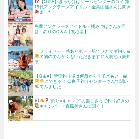
【Q＆A】きっかけはゲームセンターのコイ
第
15代アングラーズアイドル・金高由佳さんに聞き
ました
先輩アングラーズアイドル・橘みづほさんが回
答！釣りのQ＆A【初心者】
プライベート感あり
ボート船でワカサギ釣り＆
名物のでんがくもいただきます
＠入鹿池（愛知
県）
【Q＆A】管理釣り場は何歳から？子どもと一緒
にできる？
奈良子釣りセンターさんで聞い
てみました
“釣り
×キャンプ
“の楽しさって
釣り好きの
キャンパー・森風美さんに聞く！