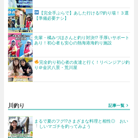
【完全手ぶらで
】あした行ける!?釣り場！３選
【準備必要ナシ】
先輩・橘みづほさんと釣り対決!? 手厚いサポート
あり！初心者も安心の熱海港海釣り施設
完全釣り初心者の友達と行く！リベンジ
アジ釣
り＠金沢八景・荒川屋
川釣り
chevron_right
記事一覧
まるで夏のフグ!?さまざまな料理と相性◎ おい
しいマゴチを釣ってみよう