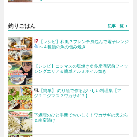
釣りごはん
chevron_right
記事一覧
【レシピ】和風？フレンチ風
包んで電子レンジ
へ
４種類の魚の包み焼き
【レシピ】ニジマスの塩焼き＠多摩湖駅前フィッ
シングエリア＆簡単アルミホイル焼き
【簡単】 釣り魚で作るおいしい料理集
【ア
ジ？ニジマス？ワカサギ？】
下処理のひと手間でおいしく！ワカサギの天ぷら
＆南蛮漬け