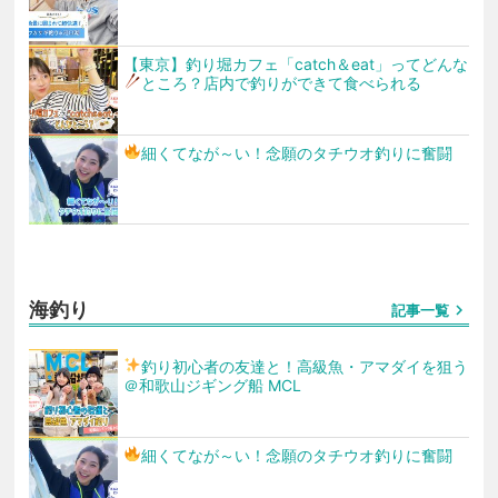
【東京】釣り堀カフェ「catch＆eat」ってどんな
ところ？店内で釣りができて食べられる
細くてなが～い！念願のタチウオ釣りに奮闘
海釣り
chevron_right
記事一覧
釣り初心者の友達と！高級魚・アマダイを狙う
＠和歌山ジギング船 MCL
細くてなが～い！念願のタチウオ釣りに奮闘