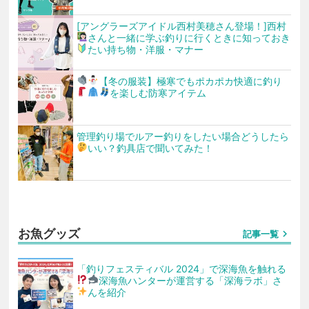
[アングラーズアイドル西村美穂さん登場！]西村
さんと一緒に学ぶ
釣りに行くときに知っておき
たい持ち物・洋服・マナー
【冬の服装】極寒でもポカポカ
快適に釣り
を楽しむ防寒アイテム
管理釣り場でルアー釣りをしたい場合どうしたら
いい
？釣具店で聞いてみた！
お魚グッズ
chevron_right
記事一覧
「釣りフェスティバル 2024」で深海魚を触れる
深海魚ハンターが運営する「深海ラボ」さ
んを紹介