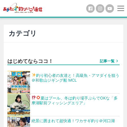
カテゴリ
はじめてならココ！
chevron_right
記事一覧
釣り初心者の友達と！高級魚・アマダイを狙う
＠和歌山ジギング船 MCL
夏はプール、冬は釣り場
手ぶらでOKな「多
摩湖駅前フィッシングエリア」
絶景に囲まれて超快適！ワカサギ釣り＠河口湖