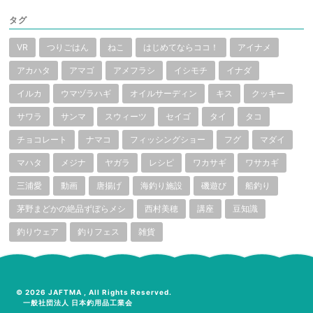
タグ
VR
つりごはん
ねこ
はじめてならココ！
アイナメ
アカハタ
アマゴ
アメフラシ
イシモチ
イナダ
イルカ
ウマヅラハギ
オイルサーディン
キス
クッキー
サワラ
サンマ
スウィーツ
セイゴ
タイ
タコ
チョコレート
ナマコ
フィッシングショー
フグ
マダイ
マハタ
メジナ
ヤガラ
レシピ
ワカサギ
ワサカギ
三浦愛
動画
唐揚げ
海釣り施設
磯遊び
船釣り
茅野まどかの絶品ずぼらメシ
西村美穂
講座
豆知識
釣りウェア
釣りフェス
雑貨
© 2026 JAFTMA , All Rights Reserved.
一般社団法人 日本釣用品工業会