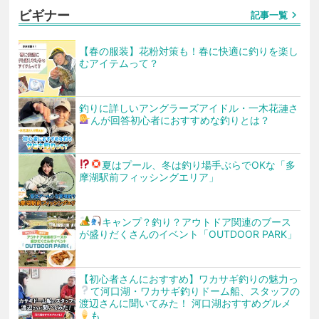
ビギナー
chevron_right
記事一覧
【春の服装】花粉対策も！春に快適に釣りを楽し
むアイテムって？
釣りに詳しいアングラーズアイドル・一木花漣さ
んが回答
初心者におすすめな釣りとは？
夏はプール、冬は釣り場
手ぶらでOKな「多
摩湖駅前フィッシングエリア」
キャンプ
？釣り
？アウトドア関連のブース
が盛りだくさんのイベント「OUTDOOR PARK」
【初心者さんにおすすめ】ワカサギ釣りの魅力っ
て
河口湖・ワカサギ釣りドーム船、スタッフの
渡辺さんに聞いてみた！ 河口湖おすすめグルメ
も