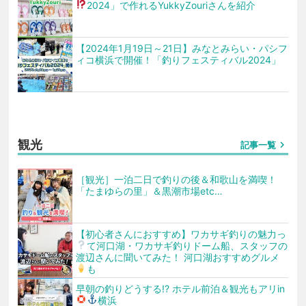
2024」で作れる
YukkyZouriさんを紹介
【2024年1月19日～21日】みなとみらい・パシフ
ィコ横浜で開催！「釣りフェスティバル2024」
観光
chevron_right
記事一覧
［観光］一泊二日で釣りの後＆和歌山を満喫！
「たまゆらの里」＆黒潮市場etc…
【初心者さんにおすすめ】ワカサギ釣りの魅力っ
て
河口湖・ワカサギ釣りドーム船、スタッフの
渡辺さんに聞いてみた！ 河口湖おすすめグルメ
も
早朝の釣りどうする!? ホテル前泊＆観光もアリ
in
横浜