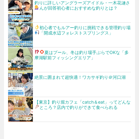
釣りに詳しいアングラーズアイドル・一木花漣さ
んが回答
初心者におすすめな釣りとは？
初心者でもルアー釣りに挑戦できる
管理釣り場
「開成水辺フォレストスプリングス」
夏はプール、冬は釣り場
手ぶらでOKな「多
摩湖駅前フィッシングエリア」
絶景に囲まれて超快適！ワカサギ釣り＠河口湖
【東京】釣り堀カフェ「catch＆eat」ってどんな
ところ？店内で釣りができて食べられる