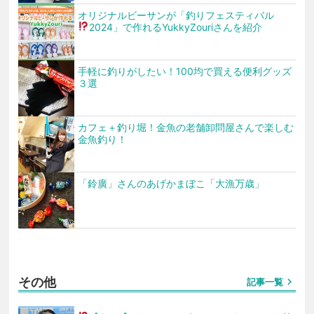
オリジナルビーサンが「釣りフェスティバル
2024」で作れる
YukkyZouriさんを紹介
手軽に釣りがしたい！100均で買える便利グッズ
３選
カフェ＋釣り堀！金魚の老舗卸問屋さんで楽しむ
金魚釣り！
「鈴廣」さんのあげかまぼこ「大漁万歳」
その他
chevron_right
記事一覧