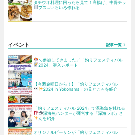
タチウオ料理に困ったら見て！唐揚げ、中骨チッ
プス…いろいろ作れる
イベント
chevron_right
記事一覧
＼参加してきました
／「釣りフェスティバル
2024」潜入レポート
【今週金曜日から！】「釣りフェスティバル
2024 in Yokohama」の見どころを紹介
「釣りフェスティバル 2024」で深海魚を触れる
深海魚ハンターが運営する「深海ラボ」さ
んを紹介
オリジナルビーサンが「釣りフェスティバル