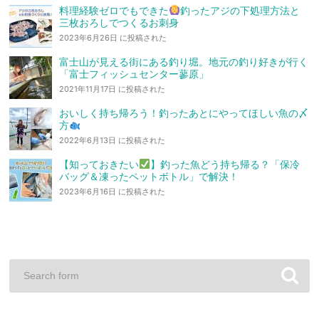
料理経験ゼロでもできた
釣ったアジの下処理方法と
三枚おろしでつくるお刺身
2023年6月26日 に投稿された
富士山が見える街にある釣り堀。地元の釣り好きが行く
「富士フィッシュセンター蓼原」
2021年11月17日 に投稿された
おいしく持ち帰ろう！釣ったあとにやってほしい魚の〆
方
2022年6月13日 に投稿された
【知っておきたい
】釣った魚どう持ち帰る？「保冷
バッグ＆凍ったペットボトル」で解決！
2023年6月16日 に投稿された