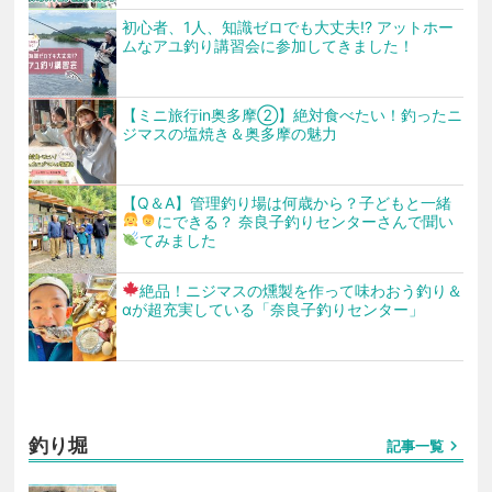
初心者、1人、知識ゼロでも大丈夫!? アットホー
ムなアユ釣り講習会に参加してきました！
【ミニ旅行in奥多摩②】絶対食べたい！釣ったニ
ジマスの塩焼き＆奥多摩の魅力
【Q＆A】管理釣り場は何歳から？子どもと一緒
にできる？
奈良子釣りセンターさんで聞い
てみました
絶品！ニジマスの燻製を作って味わおう
釣り＆
αが超充実している「奈良子釣りセンター」
釣り堀
chevron_right
記事一覧