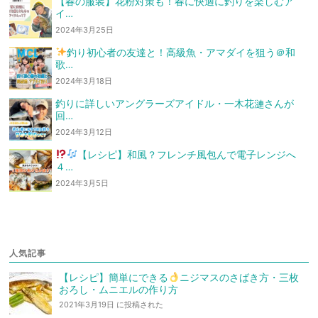
【春の服装】花粉対策も！春に快適に釣りを楽しむア
イ…
2024年3月25日
釣り初心者の友達と！高級魚・アマダイを狙う
＠和
歌…
2024年3月18日
釣りに詳しいアングラーズアイドル・一木花漣さんが
回…
2024年3月12日
【レシピ】和風？フレンチ風
包んで電子レンジへ
４…
2024年3月5日
人気記事
【レシピ】簡単にできる
ニジマスのさばき方・三枚
おろし・ムニエルの作り方
2021年3月19日 に投稿された