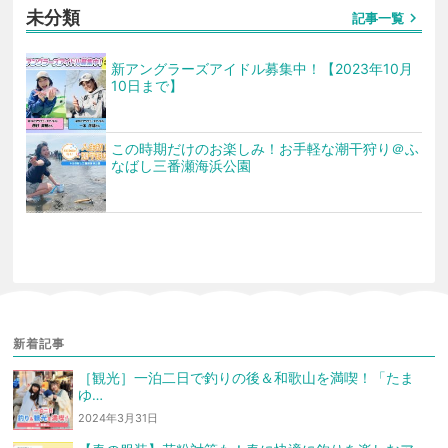
未分類
chevron_right
記事一覧
新アングラーズアイドル募集中！【2023年10月
10日まで】
この時期だけのお楽しみ！お手軽な潮干狩り＠ふ
なばし三番瀬海浜公園
新着記事
［観光］一泊二日で釣りの後＆和歌山を満喫！「たま
ゆ…
2024年3月31日