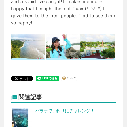
and a squid I’ve caught! It makes me more
happy that I caught them at Guam(*ﾟ▽ﾟ*) I
gave them to the local people. Glad to see them
so happy!
関連記事

パラオで手釣りにチャレンジ！