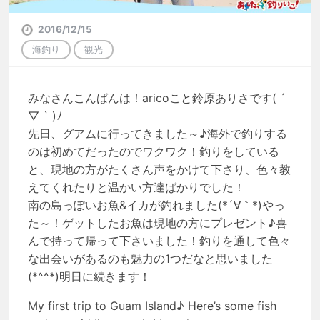
2016/12/15
海釣り
観光
みなさんこんばんは！aricoこと鈴原ありさです( ´
▽ ` )ﾉ
先日、グアムに行ってきました～♪海外で釣りする
のは初めてだったのでワクワク！釣りをしている
と、現地の方がたくさん声をかけて下さり、色々教
えてくれたりと温かい方達ばかりでした！
南の島っぽいお魚&イカが釣れました(*´∀｀*)やっ
た～！ゲットしたお魚は現地の方にプレゼント♪喜
んで持って帰って下さいました！釣りを通して色々
な出会いがあるのも魅力の1つだなと思いました
(*^^*)明日に続きます！
My first trip to Guam Island♪ Here’s some fish