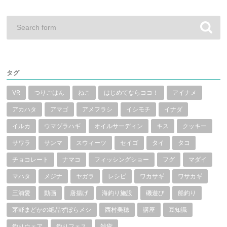
タグ
VR
つりごはん
ねこ
はじめてならココ！
アイナメ
アカハタ
アマゴ
アメフラシ
イシモチ
イナダ
イルカ
ウマヅラハギ
オイルサーディン
キス
クッキー
サワラ
サンマ
スウィーツ
セイゴ
タイ
タコ
チョコレート
ナマコ
フィッシングショー
フグ
マダイ
マハタ
メジナ
ヤガラ
レシピ
ワカサギ
ワサカギ
三浦愛
動画
唐揚げ
海釣り施設
磯遊び
船釣り
茅野まどかの絶品ずぼらメシ
西村美穂
講座
豆知識
釣りウェア
釣りフェス
雑貨