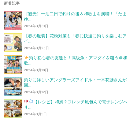
新着記事
［観光］一泊二日で釣りの後＆和歌山を満喫！「たま
ゆ…
2024年3月31日
【春の服装】花粉対策も！春に快適に釣りを楽しむア
イ…
2024年3月25日
釣り初心者の友達と！高級魚・アマダイを狙う
＠和
歌…
2024年3月18日
釣りに詳しいアングラーズアイドル・一木花漣さんが
回…
2024年3月12日
【レシピ】和風？フレンチ風
包んで電子レンジへ
４…
2024年3月5日