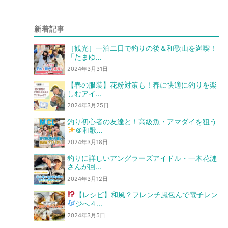
新着記事
［観光］一泊二日で釣りの後＆和歌山を満喫！
「たまゆ…
2024年3月31日
【春の服装】花粉対策も！春に快適に釣りを楽
しむアイ…
2024年3月25日
釣り初心者の友達と！高級魚・アマダイを狙う
＠和歌…
2024年3月18日
釣りに詳しいアングラーズアイドル・一木花漣
さんが回…
2024年3月12日
【レシピ】和風？フレンチ風
包んで電子レン
ジへ
４…
2024年3月5日