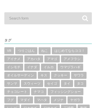
タグ
VR
つりごはん
ねこ
はじめてならココ！
アイナメ
アカハタ
アマゴ
アメフラシ
イシモチ
イナダ
イルカ
ウマヅラハギ
オイルサーディン
キス
クッキー
サワラ
サンマ
スウィーツ
セイゴ
タイ
タコ
チョコレート
ナマコ
フィッシングショー
フグ
マダイ
マハタ
メジナ
ヤガラ
レシピ
ワカサギ
ワサカギ
三浦愛
動画