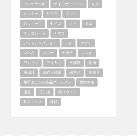
ウマヅラハギ
オイルサーディン
キス
クッキー
サワラ
サンマ
スウィーツ
セイゴ
タイ
タコ
チョコレート
ナマコ
フィッシングショー
フグ
マダイ
マハタ
メジナ
ヤガラ
レシピ
ワカサギ
ワサカギ
三浦愛
動画
唐揚げ
海釣り施設
磯遊び
船釣り
茅野まどかの絶品ずぼらメシ
西村美穂
講座
豆知識
釣りウェア
釣りフェス
雑貨