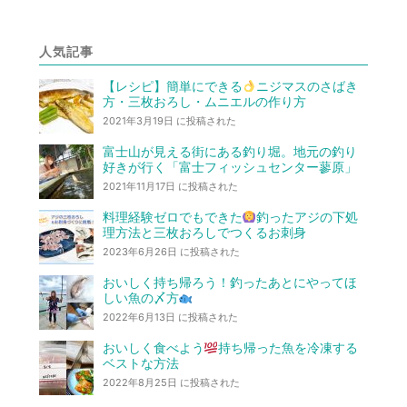
人気記事
【レシピ】簡単にできる
ニジマスのさばき
方・三枚おろし・ムニエルの作り方
2021年3月19日 に投稿された
富士山が見える街にある釣り堀。地元の釣り
好きが行く「富士フィッシュセンター蓼原」
2021年11月17日 に投稿された
料理経験ゼロでもできた
釣ったアジの下処
理方法と三枚おろしでつくるお刺身
2023年6月26日 に投稿された
おいしく持ち帰ろう！釣ったあとにやってほ
しい魚の〆方
2022年6月13日 に投稿された
おいしく食べよう
持ち帰った魚を冷凍する
ベストな方法
2022年8月25日 に投稿された