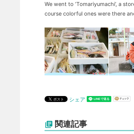
We went to ‘Tomariyumachi’, a store
course colorful ones were there a
シェア
関連記事
