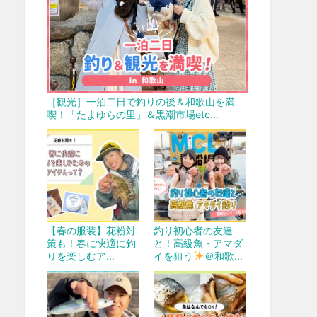
［観光］一泊二日で釣りの後＆和歌山を満
喫！「たまゆらの里」＆黒潮市場etc…
【春の服装】花粉対
釣り初心者の友達
策も！春に快適に釣
と！高級魚・アマダ
りを楽しむア…
イを狙う
＠和歌…