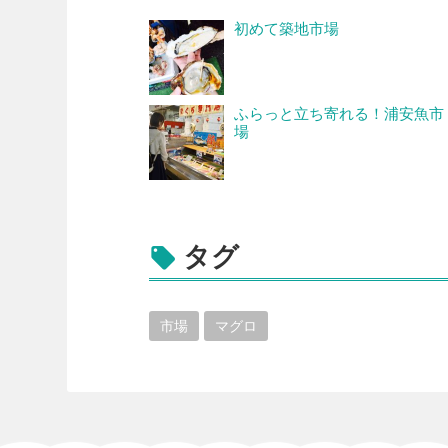
初めて築地市場
ふらっと立ち寄れる！浦安魚市
場
タグ

市場
マグロ