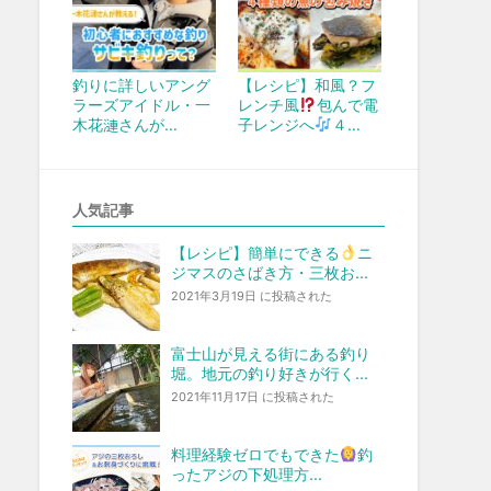
釣りに詳しいアング
【レシピ】和風？フ
ラーズアイドル・一
レンチ風
包んで電
木花漣さんが…
子レンジへ
４…
人気記事
【レシピ】簡単にできる
ニ
ジマスのさばき方・三枚お...
2021年3月19日 に投稿された
富士山が見える街にある釣り
堀。地元の釣り好きが行く...
2021年11月17日 に投稿された
料理経験ゼロでもできた
釣
ったアジの下処理方...