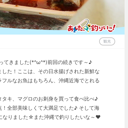
観光
ってきました(*^ω^*)前回の続きです～♪
ました！ここは、その日水揚げされた新鮮な
ラフルなお魚はもちろん、沖縄近海でとれる
タタキ、マグロのお刺身を買って食べ比べ♪
！全部美味しくて大満足でした♪ そして海
になりました☆また沖縄で釣りしたいな～❤︎