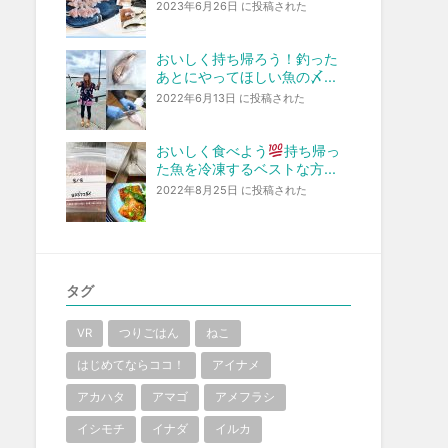
2023年6月26日 に投稿された
おいしく持ち帰ろう！釣った
あとにやってほしい魚の〆...
2022年6月13日 に投稿された
おいしく食べよう
持ち帰っ
た魚を冷凍するベストな方...
2022年8月25日 に投稿された
タグ
VR
つりごはん
ねこ
はじめてならココ！
アイナメ
アカハタ
アマゴ
アメフラシ
イシモチ
イナダ
イルカ