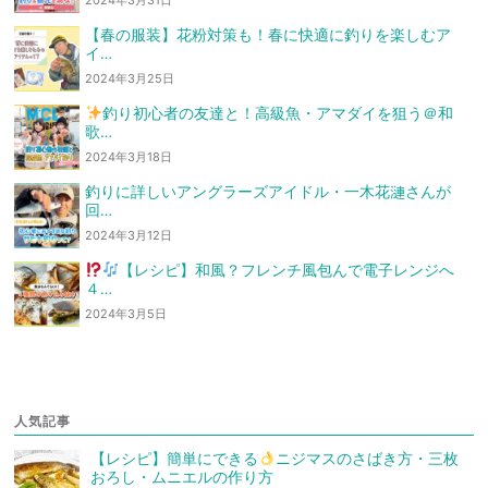
2024年3月31日
【春の服装】花粉対策も！春に快適に釣りを楽しむア
イ…
2024年3月25日
釣り初心者の友達と！高級魚・アマダイを狙う
＠和
歌…
2024年3月18日
釣りに詳しいアングラーズアイドル・一木花漣さんが
回…
2024年3月12日
【レシピ】和風？フレンチ風
包んで電子レンジへ
４…
2024年3月5日
人気記事
【レシピ】簡単にできる
ニジマスのさばき方・三枚
おろし・ムニエルの作り方