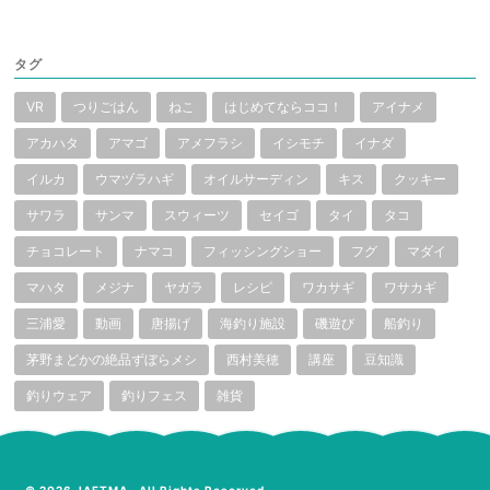
タグ
VR
つりごはん
ねこ
はじめてならココ！
アイナメ
アカハタ
アマゴ
アメフラシ
イシモチ
イナダ
イルカ
ウマヅラハギ
オイルサーディン
キス
クッキー
サワラ
サンマ
スウィーツ
セイゴ
タイ
タコ
チョコレート
ナマコ
フィッシングショー
フグ
マダイ
マハタ
メジナ
ヤガラ
レシピ
ワカサギ
ワサカギ
三浦愛
動画
唐揚げ
海釣り施設
磯遊び
船釣り
茅野まどかの絶品ずぼらメシ
西村美穂
講座
豆知識
釣りウェア
釣りフェス
雑貨