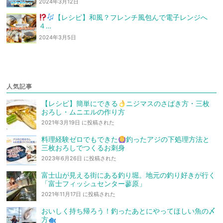
2024年3月12日
【レシピ】和風？フレンチ風
包んで電子レンジへ
４…
2024年3月5日
人気記事
【レシピ】簡単にできる
ニジマスのさばき方・三枚
おろし・ムニエルの作り方
2021年3月19日 に投稿された
料理経験ゼロでもできた
釣ったアジの下処理方法と
三枚おろしでつくるお刺身
2023年6月26日 に投稿された
富士山が見える街にある釣り堀。地元の釣り好きが行く
「富士フィッシュセンター蓼原」
2021年11月17日 に投稿された
おいしく持ち帰ろう！釣ったあとにやってほしい魚の〆
方