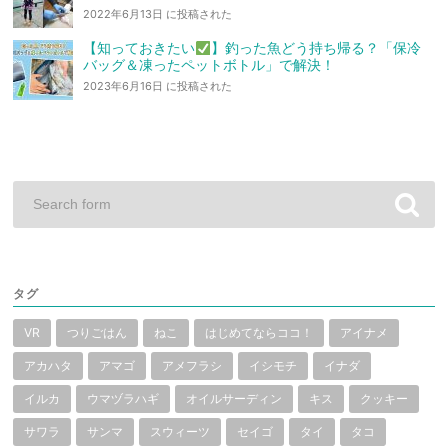
2022年6月13日 に投稿された
【知っておきたい
】釣った魚どう持ち帰る？「保冷
バッグ＆凍ったペットボトル」で解決！
2023年6月16日 に投稿された
タグ
VR
つりごはん
ねこ
はじめてならココ！
アイナメ
アカハタ
アマゴ
アメフラシ
イシモチ
イナダ
イルカ
ウマヅラハギ
オイルサーディン
キス
クッキー
サワラ
サンマ
スウィーツ
セイゴ
タイ
タコ