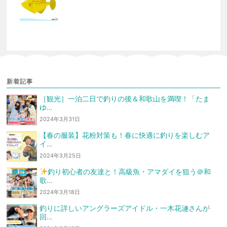
新着記事
［観光］一泊二日で釣りの後＆和歌山を満喫！「たま
ゆ…
2024年3月31日
【春の服装】花粉対策も！春に快適に釣りを楽しむア
イ…
2024年3月25日
釣り初心者の友達と！高級魚・アマダイを狙う
＠和
歌…
2024年3月18日
釣りに詳しいアングラーズアイドル・一木花漣さんが
回…