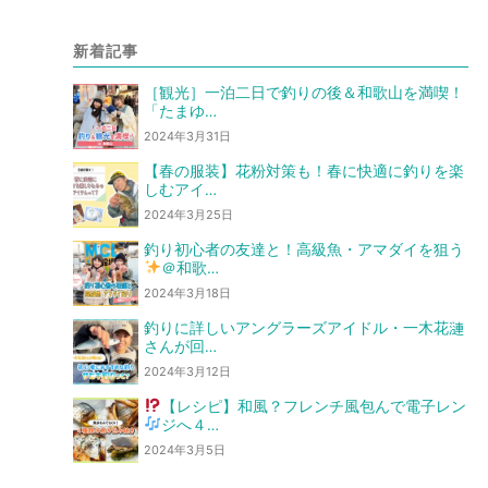
新着記事
［観光］一泊二日で釣りの後＆和歌山を満喫！
「たまゆ…
2024年3月31日
【春の服装】花粉対策も！春に快適に釣りを楽
しむアイ…
2024年3月25日
釣り初心者の友達と！高級魚・アマダイを狙う
＠和歌…
2024年3月18日
釣りに詳しいアングラーズアイドル・一木花漣
さんが回…
2024年3月12日
【レシピ】和風？フレンチ風
包んで電子レン
ジへ
４…
2024年3月5日