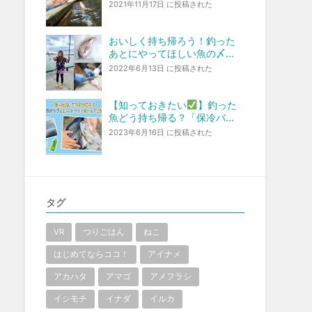
2021年11月17日 に投稿された
おいしく持ち帰ろう！釣った
あとにやってほしい魚の〆...
2022年6月13日 に投稿された
【知っておきたい
】釣った
魚どう持ち帰る？「保冷バ...
2023年6月16日 に投稿された
タグ
VR
つりごはん
ねこ
はじめてならココ！
アイナメ
アカハタ
アマゴ
アメフラシ
イシモチ
イナダ
イルカ