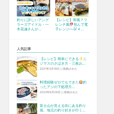
釣りに詳しいアング
【レシピ】和風？フ
ラーズアイドル・一
レンチ風
包んで電
木花漣さんが…
子レンジへ
４…
人気記事
【レシピ】簡単にできる
ニ
ジマスのさばき方・三枚お...
2021年3月19日 に投稿された
料理経験ゼロでもできた
釣
ったアジの下処理方...
2023年6月26日 に投稿された
富士山が見える街にある釣り
堀。地元の釣り好きが行く...