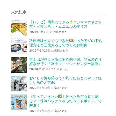
人気記事
【レシピ】簡単にできる
ニジマスのさばき
方・三枚おろし・ムニエルの作り方
2021年3月19日 に投稿された
料理経験ゼロでもできた
釣ったアジの下処
理方法と三枚おろしでつくるお刺身
2023年6月26日 に投稿された
富士山が見える街にある釣り堀。地元の釣り
好きが行く「富士フィッシュセンター蓼原」
2021年11月17日 に投稿された
おいしく持ち帰ろう！釣ったあとにやってほ
しい魚の〆方
2022年6月13日 に投稿された
【知っておきたい
】釣った魚どう持ち帰
る？「保冷バッグ＆凍ったペットボトル」で
解決！
2023年6月16日 に投稿された