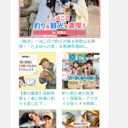
［観光］一泊二日で釣りの後＆和歌山を満
喫！「たまゆらの里」＆黒潮市場etc…
【春の服装】花粉対
釣り初心者の友達
策も！春に快適に釣
と！高級魚・アマダ
りを楽しむア…
イを狙う
＠和歌…