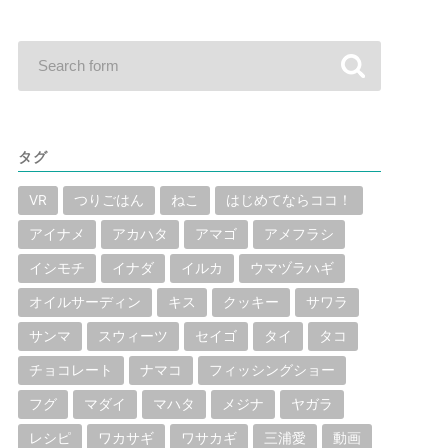
タグ
VR
つりごはん
ねこ
はじめてならココ！
アイナメ
アカハタ
アマゴ
アメフラシ
イシモチ
イナダ
イルカ
ウマヅラハギ
オイルサーディン
キス
クッキー
サワラ
サンマ
スウィーツ
セイゴ
タイ
タコ
チョコレート
ナマコ
フィッシングショー
フグ
マダイ
マハタ
メジナ
ヤガラ
レシピ
ワカサギ
ワサカギ
三浦愛
動画