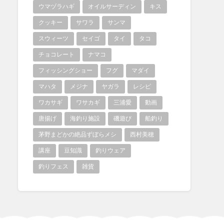
ウマヅラハギ
オイルサーディン
キス
クッキー
サワラ
サンマ
スウィーツ
セイゴ
タイ
タコ
チョコレート
ナマコ
フィッシングショー
フグ
マダイ
マハタ
メジナ
ヤガラ
レシピ
ワカサギ
ワサカギ
三浦愛
動画
唐揚げ
海釣り施設
磯遊び
船釣り
茅野まどかの絶品ずぼらメシ
西村美穂
講座
豆知識
釣りウェア
釣りフェス
雑貨