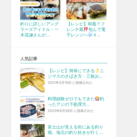
釣りに詳しいアング
【レシピ】和風？フ
ラーズアイドル・一
レンチ風
包んで電
木花漣さんが…
子レンジへ
４…
人気記事
【レシピ】簡単にできる
ニ
ジマスのさばき方・三枚お...
2021年3月19日 に投稿された
料理経験ゼロでもできた
釣
ったアジの下処理方...
2023年6月26日 に投稿された
富士山が見える街にある釣り
堀。地元の釣り好きが行く...