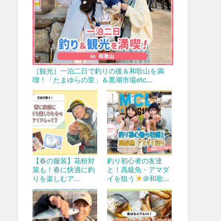
［観光］一泊二日で釣りの後＆和歌山を満
喫！「たまゆらの里」＆黒潮市場etc…
【春の服装】花粉対
釣り初心者の友達
策も！春に快適に釣
と！高級魚・アマダ
りを楽しむア…
イを狙う
＠和歌…