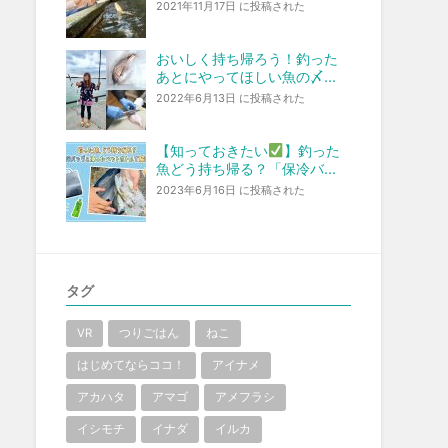
2021年11月17日 に投稿された
おいしく持ち帰ろう！釣った
あとにやってほしい魚の〆...
2022年6月13日 に投稿された
【知っておきたい
】釣った
魚どう持ち帰る？「保冷バ...
2023年6月16日 に投稿された
タグ
VR
つりごはん
ねこ
はじめてならココ！
アイナメ
アカハタ
アマゴ
アメフラシ
イシモチ
イナダ
イルカ