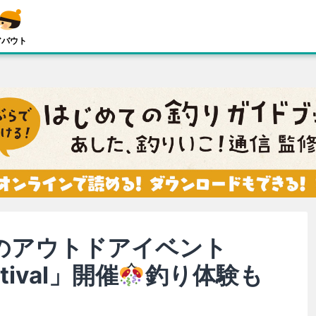
アバウト
のアウトドアイベント
stival」開催
釣り体験も