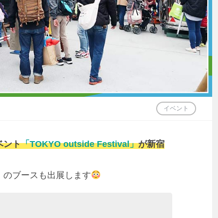
イベント
ベント
「TOKYO outside Festival」
が新宿
」のブースも出展します