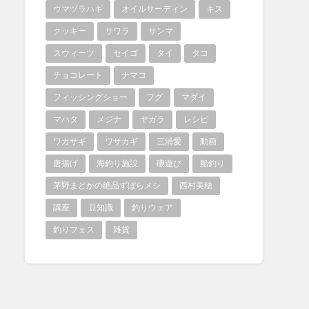
ウマヅラハギ
オイルサーディン
キス
クッキー
サワラ
サンマ
スウィーツ
セイゴ
タイ
タコ
チョコレート
ナマコ
フィッシングショー
フグ
マダイ
マハタ
メジナ
ヤガラ
レシピ
ワカサギ
ワサカギ
三浦愛
動画
唐揚げ
海釣り施設
磯遊び
船釣り
茅野まどかの絶品ずぼらメシ
西村美穂
講座
豆知識
釣りウェア
釣りフェス
雑貨