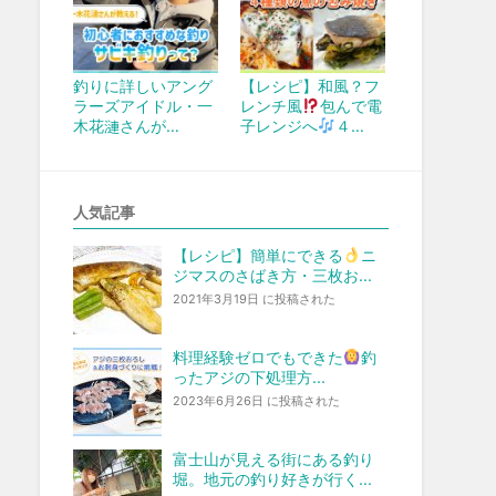
釣りに詳しいアング
【レシピ】和風？フ
ラーズアイドル・一
レンチ風
包んで電
木花漣さんが…
子レンジへ
４…
人気記事
【レシピ】簡単にできる
ニ
ジマスのさばき方・三枚お...
2021年3月19日 に投稿された
料理経験ゼロでもできた
釣
ったアジの下処理方...
2023年6月26日 に投稿された
富士山が見える街にある釣り
堀。地元の釣り好きが行く...