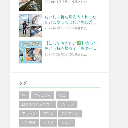
2021年11月17日 に投稿された
おいしく持ち帰ろう！釣った
あとにやってほしい魚の〆...
2022年6月13日 に投稿された
【知っておきたい
】釣った
魚どう持ち帰る？「保冷バ...
2023年6月16日 に投稿された
タグ
VR
つりごはん
ねこ
はじめてならココ！
アイナメ
アカハタ
アマゴ
アメフラシ
イシモチ
イナダ
イルカ