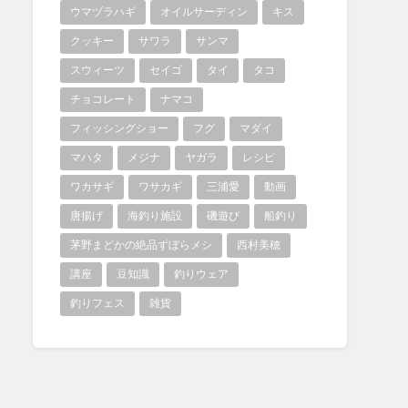
ウマヅラハギ
オイルサーディン
キス
クッキー
サワラ
サンマ
スウィーツ
セイゴ
タイ
タコ
チョコレート
ナマコ
フィッシングショー
フグ
マダイ
マハタ
メジナ
ヤガラ
レシピ
ワカサギ
ワサカギ
三浦愛
動画
唐揚げ
海釣り施設
磯遊び
船釣り
茅野まどかの絶品ずぼらメシ
西村美穂
講座
豆知識
釣りウェア
釣りフェス
雑貨