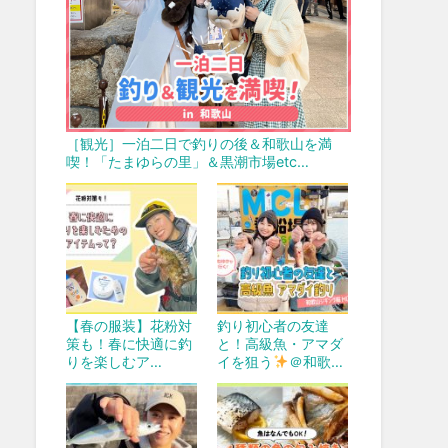
［観光］一泊二日で釣りの後＆和歌山を満
喫！「たまゆらの里」＆黒潮市場etc…
【春の服装】花粉対
釣り初心者の友達
策も！春に快適に釣
と！高級魚・アマダ
りを楽しむア…
イを狙う
＠和歌…