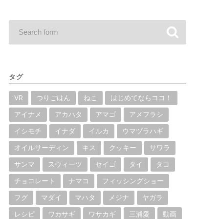
タグ
VR
つりごはん
ねこ
はじめてならココ！
アイナメ
アカハタ
アマゴ
アメフラシ
イシモチ
イナダ
イルカ
ウマヅラハギ
オイルサーディン
キス
クッキー
サワラ
サンマ
スウィーツ
セイゴ
タイ
タコ
チョコレート
ナマコ
フィッシングショー
フグ
マダイ
マハタ
メジナ
ヤガラ
レシピ
ワカサギ
ワサカギ
三浦愛
動画