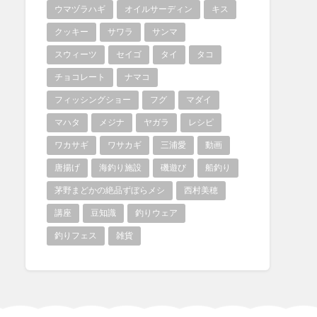
ウマヅラハギ
オイルサーディン
キス
クッキー
サワラ
サンマ
スウィーツ
セイゴ
タイ
タコ
チョコレート
ナマコ
フィッシングショー
フグ
マダイ
マハタ
メジナ
ヤガラ
レシピ
ワカサギ
ワサカギ
三浦愛
動画
唐揚げ
海釣り施設
磯遊び
船釣り
茅野まどかの絶品ずぼらメシ
西村美穂
講座
豆知識
釣りウェア
釣りフェス
雑貨