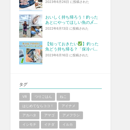
2023年6月26日 に投稿された
おいしく持ち帰ろう！釣った
あとにやってほしい魚の〆...
2022年6月13日 に投稿された
【知っておきたい
】釣った
魚どう持ち帰る？「保冷バ...
2023年6月16日 に投稿された
タグ
VR
つりごはん
ねこ
はじめてならココ！
アイナメ
アカハタ
アマゴ
アメフラシ
イシモチ
イナダ
イルカ