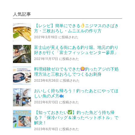
人気記事
【レシピ】簡単にできる
ニジマスのさばき
方・三枚おろし・ムニエルの作り方
2021年3月19日 に投稿された
富士山が見える街にある釣り堀。地元の釣り
好きが行く「富士フィッシュセンター蓼原」
2021年11月17日 に投稿された
料理経験ゼロでもできた
釣ったアジの下処
理方法と三枚おろしでつくるお刺身
2023年6月26日 に投稿された
おいしく持ち帰ろう！釣ったあとにやってほ
しい魚の〆方
2022年6月13日 に投稿された
【知っておきたい
】釣った魚どう持ち帰
る？「保冷バッグ＆凍ったペットボトル」で
解決！
2023年6月16日 に投稿された