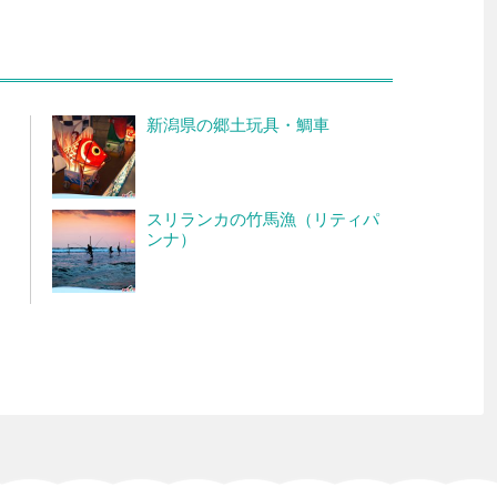
新潟県の郷土玩具・鯛車
スリランカの竹馬漁（リティパ
ンナ）