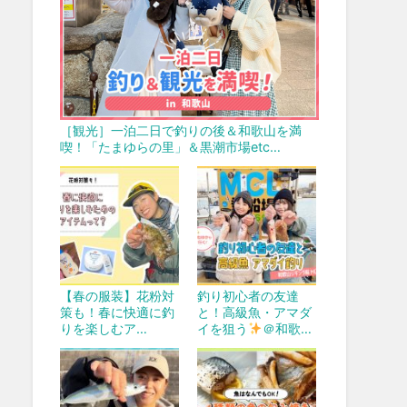
［観光］一泊二日で釣りの後＆和歌山を満
喫！「たまゆらの里」＆黒潮市場etc…
【春の服装】花粉対
釣り初心者の友達
策も！春に快適に釣
と！高級魚・アマダ
りを楽しむア…
イを狙う
＠和歌…