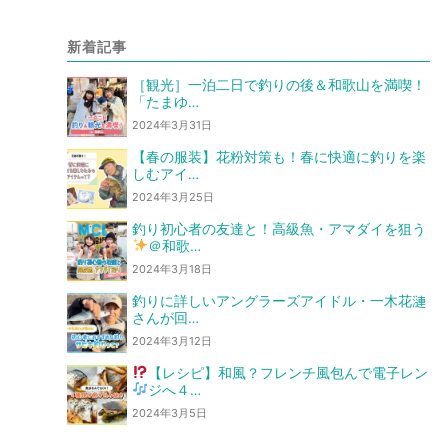
新着記事
［観光］一泊二日で釣りの後＆和歌山を満喫！
「たまゆ…
2024年3月31日
【春の服装】花粉対策も！春に快適に釣りを楽
しむアイ…
2024年3月25日
釣り初心者の友達と！高級魚・アマダイを狙う
＠和歌…
2024年3月18日
釣りに詳しいアングラーズアイドル・一木花漣
さんが回…
2024年3月12日
【レシピ】和風？フレンチ風
包んで電子レン
ジへ
４…
2024年3月5日