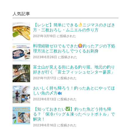
人気記事
【レシピ】簡単にできる
ニジマスのさばき
方・三枚おろし・ムニエルの作り方
2021年3月19日 に投稿された
料理経験ゼロでもできた
釣ったアジの下処
理方法と三枚おろしでつくるお刺身
2023年6月26日 に投稿された
富士山が見える街にある釣り堀。地元の釣り
好きが行く「富士フィッシュセンター蓼原」
2021年11月17日 に投稿された
おいしく持ち帰ろう！釣ったあとにやってほ
しい魚の〆方
2022年6月13日 に投稿された
【知っておきたい
】釣った魚どう持ち帰
る？「保冷バッグ＆凍ったペットボトル」で
解決！
2023年6月16日 に投稿された