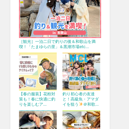
［観光］一泊二日で釣りの後＆和歌山を満
喫！「たまゆらの里」＆黒潮市場etc…
【春の服装】花粉対
釣り初心者の友達
策も！春に快適に釣
と！高級魚・アマダ
りを楽しむア…
イを狙う
＠和歌…