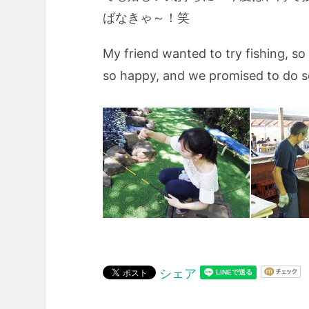
ばなきゃ～！笑
My friend wanted to try fishing, so
so happy, and we promised to do se
シェア