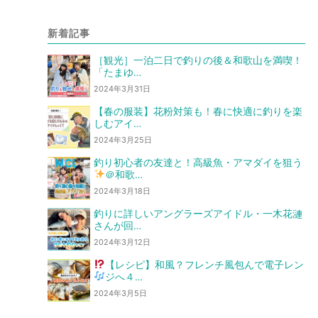
新着記事
［観光］一泊二日で釣りの後＆和歌山を満喫！
「たまゆ…
2024年3月31日
【春の服装】花粉対策も！春に快適に釣りを楽
しむアイ…
2024年3月25日
釣り初心者の友達と！高級魚・アマダイを狙う
＠和歌…
2024年3月18日
釣りに詳しいアングラーズアイドル・一木花漣
さんが回…
2024年3月12日
【レシピ】和風？フレンチ風
包んで電子レン
ジへ
４…
2024年3月5日