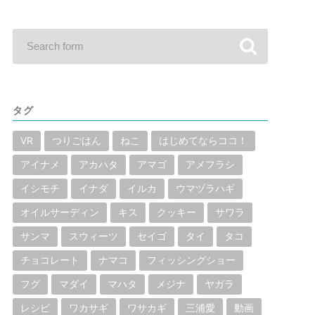
タグ
VR
つりごはん
ねこ
はじめてならココ！
アイナメ
アカハタ
アマゴ
アメフラシ
イシモチ
イナダ
イルカ
ウマヅラハギ
オイルサーディン
キス
クッキー
サワラ
サンマ
スウィーツ
セイゴ
タイ
タコ
チョコレート
ナマコ
フィッシングショー
フグ
マダイ
マハタ
メジナ
ヤガラ
レシピ
ワカサギ
ワサカギ
三浦愛
動画