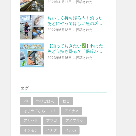
2021年11月17日 に投稿された
おいしく持ち帰ろう！釣った
あとにやってほしい魚の〆...
2022年6月13日 に投稿された
【知っておきたい
】釣った
魚どう持ち帰る？「保冷バ...
2023年6月16日 に投稿された
タグ
VR
つりごはん
ねこ
はじめてならココ！
アイナメ
アカハタ
アマゴ
アメフラシ
イシモチ
イナダ
イルカ