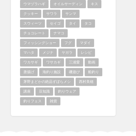
ウマヅラハギ
オイルサーディン
キス
クッキー
サワラ
サンマ
スウィーツ
セイゴ
タイ
タコ
チョコレート
ナマコ
フィッシングショー
フグ
マダイ
マハタ
メジナ
ヤガラ
レシピ
ワカサギ
ワサカギ
三浦愛
動画
唐揚げ
海釣り施設
磯遊び
船釣り
茅野まどかの絶品ずぼらメシ
西村美穂
講座
豆知識
釣りウェア
釣りフェス
雑貨