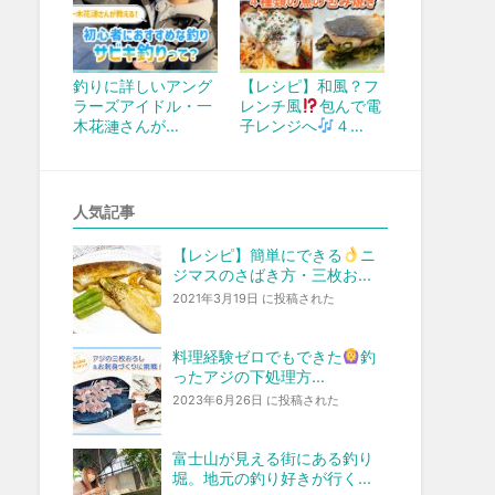
釣りに詳しいアング
【レシピ】和風？フ
ラーズアイドル・一
レンチ風
包んで電
木花漣さんが…
子レンジへ
４…
人気記事
【レシピ】簡単にできる
ニ
ジマスのさばき方・三枚お...
2021年3月19日 に投稿された
料理経験ゼロでもできた
釣
ったアジの下処理方...
2023年6月26日 に投稿された
富士山が見える街にある釣り
堀。地元の釣り好きが行く...