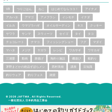
VR
つりごはん
ねこ
はじめてならココ！
アイナメ
アカハタ
アマゴ
アメフラシ
イシモチ
イナダ
イルカ
ウマヅラハギ
オイルサーディン
キス
クッキー
サワラ
サンマ
スウィーツ
セイゴ
タイ
タコ
チョコレート
ナマコ
フィッシングショー
フグ
マダイ
マハタ
メジナ
ヤガラ
レシピ
ワカサギ
ワサカギ
三浦愛
動画
唐揚げ
海釣り施設
磯遊び
船釣り
茅野まどかの絶品ずぼらメシ
西村美穂
講座
豆知識
釣りウェア
釣りフェス
雑貨
© 2026 JAFTMA , All Rights Reserved.
一般社団法人 日本釣用品工業会