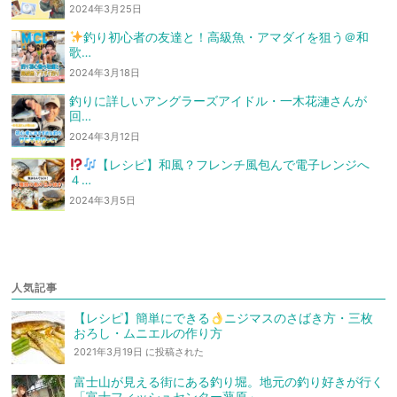
2024年3月25日
釣り初心者の友達と！高級魚・アマダイを狙う
＠和
歌…
2024年3月18日
釣りに詳しいアングラーズアイドル・一木花漣さんが
回…
2024年3月12日
【レシピ】和風？フレンチ風
包んで電子レンジへ
４…
2024年3月5日
人気記事
【レシピ】簡単にできる
ニジマスのさばき方・三枚
おろし・ムニエルの作り方
2021年3月19日 に投稿された
富士山が見える街にある釣り堀。地元の釣り好きが行く