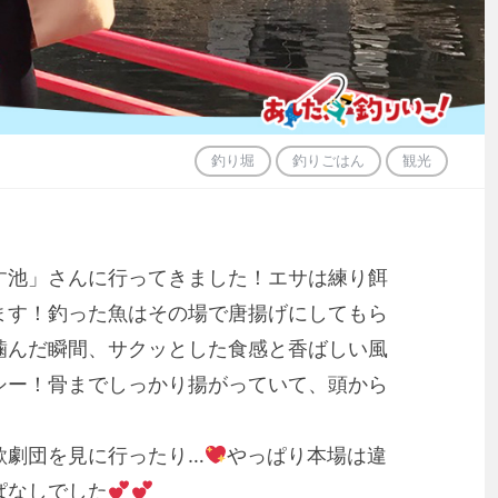
釣り堀
釣りごはん
観光
す池」さんに行ってきました！エサは練り餌
ます！釣った魚はその場で唐揚げにしてもら
噛んだ瞬間、サクッとした食感と香ばしい風
シー！骨までしっかり揚がっていて、頭から
歌劇団を見に行ったり…
やっぱり本場は違
ぱなしでした