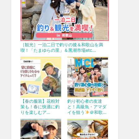
［観光］一泊二日で釣りの後＆和歌山を満
喫！「たまゆらの里」＆黒潮市場etc…
【春の服装】花粉対
釣り初心者の友達
策も！春に快適に釣
と！高級魚・アマダ
りを楽しむア…
イを狙う
＠和歌…