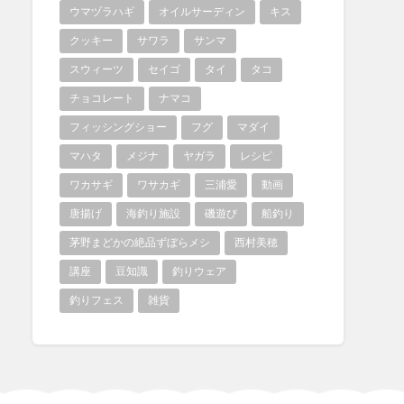
ウマヅラハギ
オイルサーディン
キス
クッキー
サワラ
サンマ
スウィーツ
セイゴ
タイ
タコ
チョコレート
ナマコ
フィッシングショー
フグ
マダイ
マハタ
メジナ
ヤガラ
レシピ
ワカサギ
ワサカギ
三浦愛
動画
唐揚げ
海釣り施設
磯遊び
船釣り
茅野まどかの絶品ずぼらメシ
西村美穂
講座
豆知識
釣りウェア
釣りフェス
雑貨