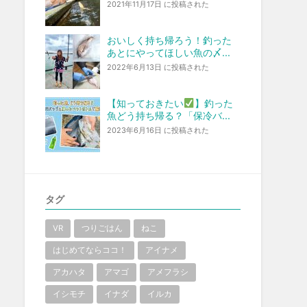
2021年11月17日 に投稿された
おいしく持ち帰ろう！釣った
あとにやってほしい魚の〆...
2022年6月13日 に投稿された
【知っておきたい
】釣った
魚どう持ち帰る？「保冷バ...
2023年6月16日 に投稿された
タグ
VR
つりごはん
ねこ
はじめてならココ！
アイナメ
アカハタ
アマゴ
アメフラシ
イシモチ
イナダ
イルカ