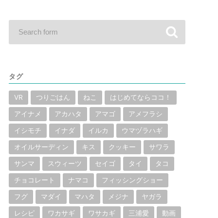
タグ
VR
つりごはん
ねこ
はじめてならココ！
アイナメ
アカハタ
アマゴ
アメフラシ
イシモチ
イナダ
イルカ
ウマヅラハギ
オイルサーディン
キス
クッキー
サワラ
サンマ
スウィーツ
セイゴ
タイ
タコ
チョコレート
ナマコ
フィッシングショー
フグ
マダイ
マハタ
メジナ
ヤガラ
レシピ
ワカサギ
ワサカギ
三浦愛
動画