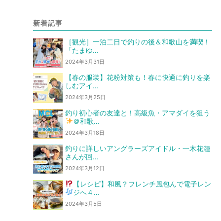
新着記事
［観光］一泊二日で釣りの後＆和歌山を満喫！
「たまゆ…
2024年3月31日
【春の服装】花粉対策も！春に快適に釣りを楽
しむアイ…
2024年3月25日
釣り初心者の友達と！高級魚・アマダイを狙う
＠和歌…
2024年3月18日
釣りに詳しいアングラーズアイドル・一木花漣
さんが回…
2024年3月12日
【レシピ】和風？フレンチ風
包んで電子レン
ジへ
４…
2024年3月5日