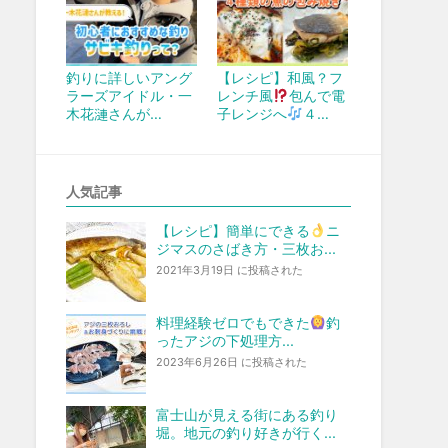
釣りに詳しいアング
【レシピ】和風？フ
ラーズアイドル・一
レンチ風
包んで電
木花漣さんが…
子レンジへ
４…
人気記事
【レシピ】簡単にできる
ニ
ジマスのさばき方・三枚お...
2021年3月19日 に投稿された
料理経験ゼロでもできた
釣
ったアジの下処理方...
2023年6月26日 に投稿された
富士山が見える街にある釣り
堀。地元の釣り好きが行く...