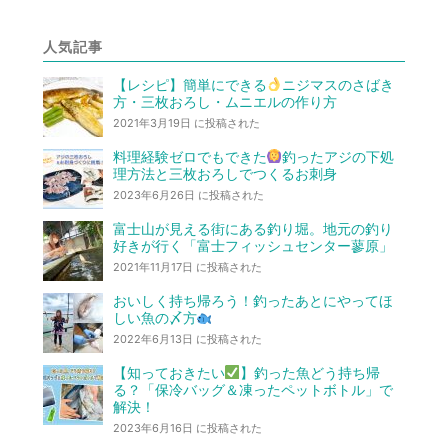
人気記事
【レシピ】簡単にできる
ニジマスのさばき
方・三枚おろし・ムニエルの作り方
2021年3月19日 に投稿された
料理経験ゼロでもできた
釣ったアジの下処
理方法と三枚おろしでつくるお刺身
2023年6月26日 に投稿された
富士山が見える街にある釣り堀。地元の釣り
好きが行く「富士フィッシュセンター蓼原」
2021年11月17日 に投稿された
おいしく持ち帰ろう！釣ったあとにやってほ
しい魚の〆方
2022年6月13日 に投稿された
【知っておきたい
】釣った魚どう持ち帰
る？「保冷バッグ＆凍ったペットボトル」で
解決！
2023年6月16日 に投稿された