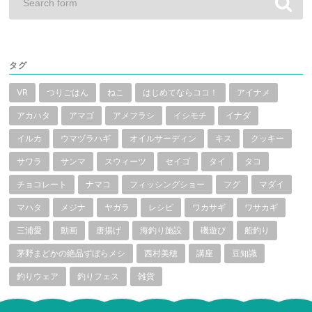
タグ
VR
つりごはん
ねこ
はじめてならココ！
アイナメ
アカハタ
アマゴ
アメフラシ
イシモチ
イナダ
イルカ
ウマヅラハギ
オイルサーディン
キス
クッキー
サワラ
サンマ
スウィーツ
セイゴ
タイ
タコ
チョコレート
ナマコ
フィッシングショー
フグ
マダイ
マハタ
メジナ
ヤガラ
レシピ
ワカサギ
ワサカギ
三浦愛
動画
唐揚げ
海釣り施設
磯遊び
船釣り
茅野まどかの絶品ずぼらメシ
西村美穂
講座
豆知識
釣りウェア
釣りフェス
雑貨