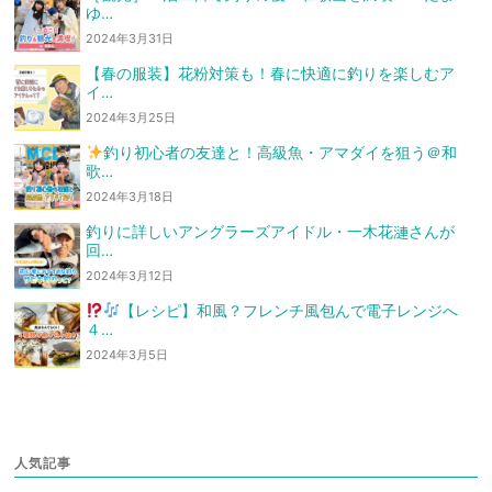
ゆ…
2024年3月31日
【春の服装】花粉対策も！春に快適に釣りを楽しむア
イ…
2024年3月25日
釣り初心者の友達と！高級魚・アマダイを狙う
＠和
歌…
2024年3月18日
釣りに詳しいアングラーズアイドル・一木花漣さんが
回…
2024年3月12日
【レシピ】和風？フレンチ風
包んで電子レンジへ
４…
2024年3月5日
人気記事