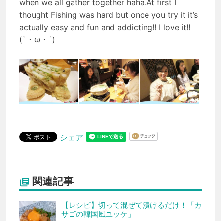
when we all gather together haha.At first I
thought Fishing was hard but once you try it it’s
actually easy and fun and addicting!! I love it!!
(`・ω・´)
シェア
関連記事

【レシピ】切って混ぜて漬けるだけ！「カ
サゴの韓国風ユッケ」