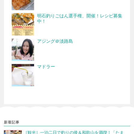
明石釣りごはん選手権、開催！レシピ募集
中！
アジング＠淡路島
マドラー
新着記事
［観光］一泊二日で釣りの後＆和歌山を満喫！「たま