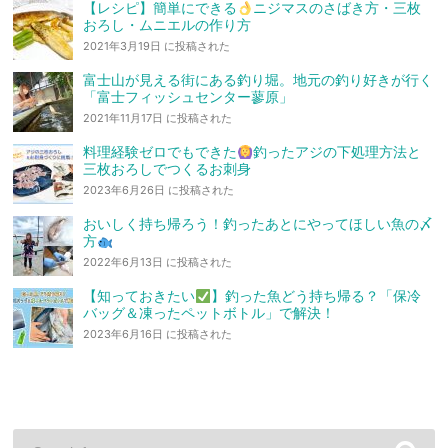
【レシピ】簡単にできる
ニジマスのさばき方・三枚
おろし・ムニエルの作り方
2021年3月19日 に投稿された
富士山が見える街にある釣り堀。地元の釣り好きが行く
「富士フィッシュセンター蓼原」
2021年11月17日 に投稿された
料理経験ゼロでもできた
釣ったアジの下処理方法と
三枚おろしでつくるお刺身
2023年6月26日 に投稿された
おいしく持ち帰ろう！釣ったあとにやってほしい魚の〆
方
2022年6月13日 に投稿された
【知っておきたい
】釣った魚どう持ち帰る？「保冷
バッグ＆凍ったペットボトル」で解決！
2023年6月16日 に投稿された