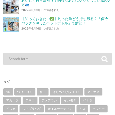
おいしく持ち帰ろう！釣ったあとにやってほしい魚の〆
方
2022年6月13日 に投稿された
【知っておきたい
】釣った魚どう持ち帰る？「保冷
バッグ＆凍ったペットボトル」で解決！
2023年6月16日 に投稿された
タグ
VR
つりごはん
ねこ
はじめてならココ！
アイナメ
アカハタ
アマゴ
アメフラシ
イシモチ
イナダ
イルカ
ウマヅラハギ
オイルサーディン
キス
クッキー