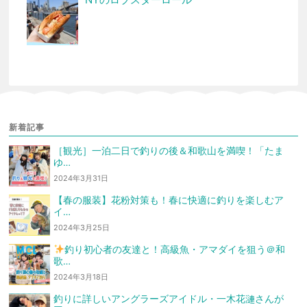
新着記事
［観光］一泊二日で釣りの後＆和歌山を満喫！「たま
ゆ…
2024年3月31日
【春の服装】花粉対策も！春に快適に釣りを楽しむア
イ…
2024年3月25日
釣り初心者の友達と！高級魚・アマダイを狙う
＠和
歌…
2024年3月18日
釣りに詳しいアングラーズアイドル・一木花漣さんが