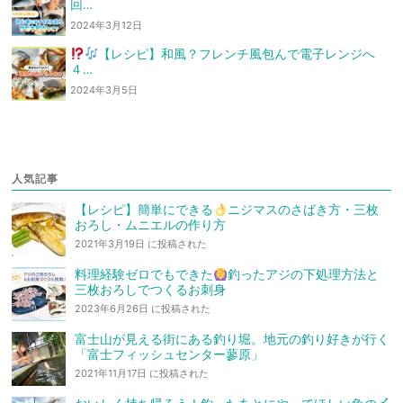
回…
2024年3月12日
【レシピ】和風？フレンチ風
包んで電子レンジへ
４…
2024年3月5日
人気記事
【レシピ】簡単にできる
ニジマスのさばき方・三枚
おろし・ムニエルの作り方
2021年3月19日 に投稿された
料理経験ゼロでもできた
釣ったアジの下処理方法と
三枚おろしでつくるお刺身
2023年6月26日 に投稿された
富士山が見える街にある釣り堀。地元の釣り好きが行く
「富士フィッシュセンター蓼原」
2021年11月17日 に投稿された