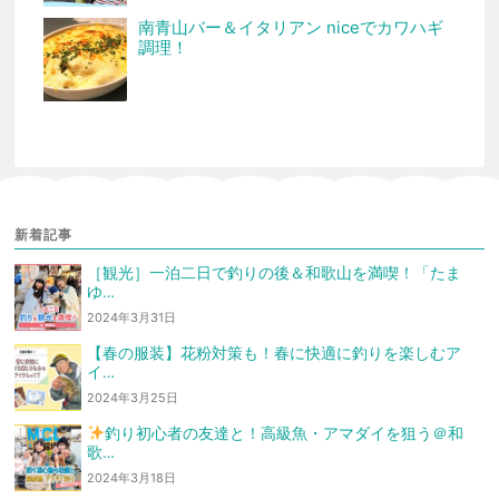
南青山バー＆イタリアン niceでカワハギ
調理！
新着記事
［観光］一泊二日で釣りの後＆和歌山を満喫！「たま
ゆ…
2024年3月31日
【春の服装】花粉対策も！春に快適に釣りを楽しむア
イ…
2024年3月25日
釣り初心者の友達と！高級魚・アマダイを狙う
＠和
歌…
2024年3月18日