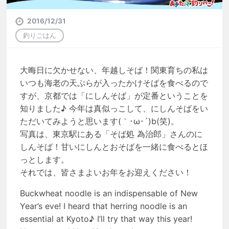
2016/12/31
釣りごはん
大晦日に欠かせない、年越しそば！関東育ちの私は
いつも海老の天ぷらが入ったかけそばを食べるので
すが、京都では「にしんそば」が定番ということを
知りました♪ 今年は真似っこして、にしんそばをい
ただいてみようと思います(｀･ω･´)b(笑)。
写真は、東京駅にある「そば処 為治郎」さんのに
しんそば！甘いにしんとおそばを一緒に食べるとほ
っとします。
それでは、皆さまよいお年をお迎えください！
Buckwheat noodle is an indispensable of New
Year’s eve! I heard that herring noodle is an
essential at Kyoto♪ I’ll try that way this year!