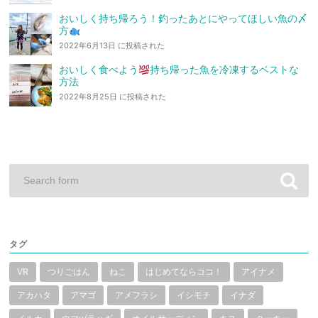
おいしく持ち帰ろう！釣ったあとにやってほしい魚の〆
方
2022年6月13日 に投稿された
おいしく食べよう
持ち帰った魚を冷凍するベストな
方法
2022年8月25日 に投稿された
タグ
VR
つりごはん
ねこ
はじめてならココ！
アイナメ
アカハタ
アマゴ
アメフラシ
イシモチ
イナダ