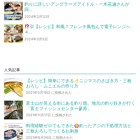
釣りに詳しいアングラーズアイドル・一木花漣さんが
回…
2024年3月12日
【レシピ】和風？フレンチ風
包んで電子レンジへ
４…
2024年3月5日
人気記事
【レシピ】簡単にできる
ニジマスのさばき方・三枚
おろし・ムニエルの作り方
2021年3月19日 に投稿された
富士山が見える街にある釣り堀。地元の釣り好きが行く
「富士フィッシュセンター蓼原」
2021年11月17日 に投稿された
料理経験ゼロでもできた
釣ったアジの下処理方法と
三枚おろしでつくるお刺身
2023年6月26日 に投稿された