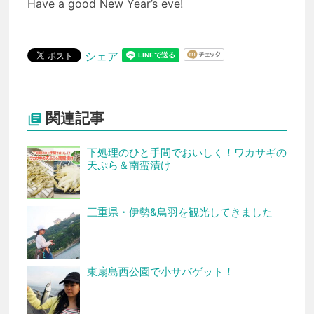
Have a good New Year’s eve!
シェア
関連記事

下処理のひと手間でおいしく！ワカサギの
天ぷら＆南蛮漬け
三重県・伊勢&鳥羽を観光してきました
東扇島西公園で小サバゲット！