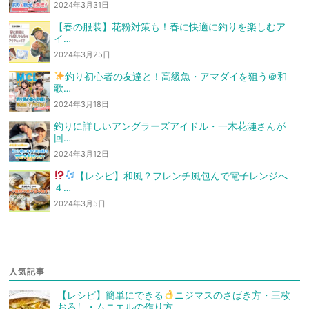
2024年3月31日
【春の服装】花粉対策も！春に快適に釣りを楽しむア
イ…
2024年3月25日
釣り初心者の友達と！高級魚・アマダイを狙う
＠和
歌…
2024年3月18日
釣りに詳しいアングラーズアイドル・一木花漣さんが
回…
2024年3月12日
【レシピ】和風？フレンチ風
包んで電子レンジへ
４…
2024年3月5日
人気記事
【レシピ】簡単にできる
ニジマスのさばき方・三枚
おろし・ムニエルの作り方