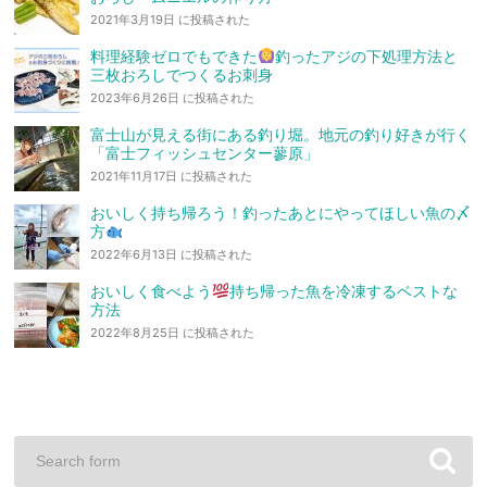
2021年3月19日 に投稿された
料理経験ゼロでもできた
釣ったアジの下処理方法と
三枚おろしでつくるお刺身
2023年6月26日 に投稿された
富士山が見える街にある釣り堀。地元の釣り好きが行く
「富士フィッシュセンター蓼原」
2021年11月17日 に投稿された
おいしく持ち帰ろう！釣ったあとにやってほしい魚の〆
方
2022年6月13日 に投稿された
おいしく食べよう
持ち帰った魚を冷凍するベストな
方法
2022年8月25日 に投稿された