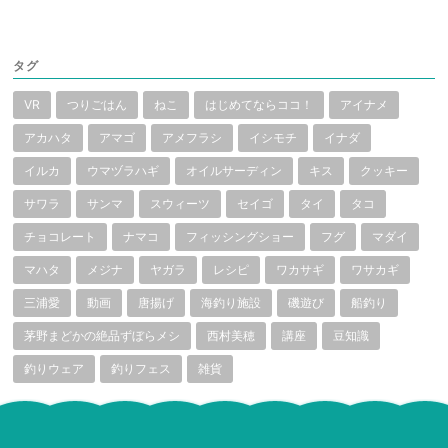
タグ
VR
つりごはん
ねこ
はじめてならココ！
アイナメ
アカハタ
アマゴ
アメフラシ
イシモチ
イナダ
イルカ
ウマヅラハギ
オイルサーディン
キス
クッキー
サワラ
サンマ
スウィーツ
セイゴ
タイ
タコ
チョコレート
ナマコ
フィッシングショー
フグ
マダイ
マハタ
メジナ
ヤガラ
レシピ
ワカサギ
ワサカギ
三浦愛
動画
唐揚げ
海釣り施設
磯遊び
船釣り
茅野まどかの絶品ずぼらメシ
西村美穂
講座
豆知識
釣りウェア
釣りフェス
雑貨