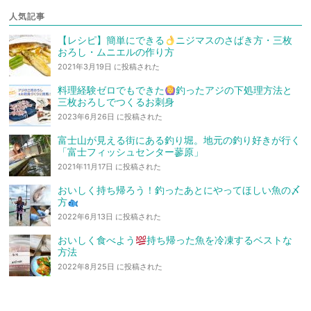
人気記事
【レシピ】簡単にできる
ニジマスのさばき方・三枚
おろし・ムニエルの作り方
2021年3月19日 に投稿された
料理経験ゼロでもできた
釣ったアジの下処理方法と
三枚おろしでつくるお刺身
2023年6月26日 に投稿された
富士山が見える街にある釣り堀。地元の釣り好きが行く
「富士フィッシュセンター蓼原」
2021年11月17日 に投稿された
おいしく持ち帰ろう！釣ったあとにやってほしい魚の〆
方
2022年6月13日 に投稿された
おいしく食べよう
持ち帰った魚を冷凍するベストな
方法
2022年8月25日 に投稿された