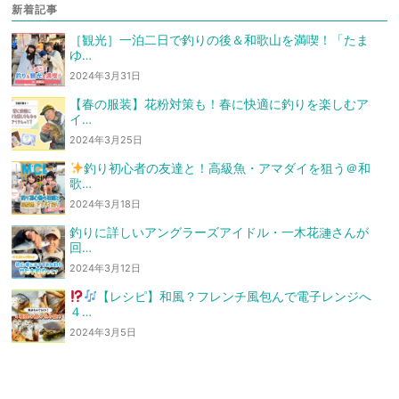
新着記事
［観光］一泊二日で釣りの後＆和歌山を満喫！「たま
ゆ…
2024年3月31日
【春の服装】花粉対策も！春に快適に釣りを楽しむア
イ…
2024年3月25日
釣り初心者の友達と！高級魚・アマダイを狙う
＠和
歌…
2024年3月18日
釣りに詳しいアングラーズアイドル・一木花漣さんが
回…
2024年3月12日
【レシピ】和風？フレンチ風
包んで電子レンジへ
４…
2024年3月5日