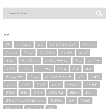
タグ
VR
つりごはん
ねこ
はじめてならココ！
アイナメ
アカハタ
アマゴ
アメフラシ
イシモチ
イナダ
イルカ
ウマヅラハギ
オイルサーディン
キス
クッキー
サワラ
サンマ
スウィーツ
セイゴ
タイ
タコ
チョコレート
ナマコ
フィッシングショー
フグ
マダイ
マハタ
メジナ
ヤガラ
レシピ
ワカサギ
ワサカギ
三浦愛
動画
唐揚げ
海釣り施設
磯遊び
船釣り
茅野まどかの絶品ずぼらメシ
西村美穂
講座
豆知識
釣りウェア
釣りフェス
雑貨