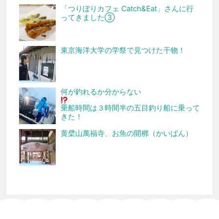
「つりぼりカフェ Catch&Eat」さんに行
ってきました③
東京海洋大学の学祭で見つけた干物！
何が釣れるか分からない
乗船時間は３時間半の五目釣り船に乗って
きた！
黄檗山萬福寺、お魚の開梆（かいぱん）