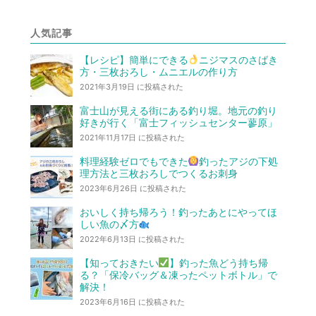
人気記事
【レシピ】簡単にできる
ニジマスのさばき
方・三枚おろし・ムニエルの作り方
2021年3月19日 に投稿された
富士山が見える街にある釣り堀。地元の釣り
好きが行く「富士フィッシュセンター蓼原」
2021年11月17日 に投稿された
料理経験ゼロでもできた
釣ったアジの下処
理方法と三枚おろしでつくるお刺身
2023年6月26日 に投稿された
おいしく持ち帰ろう！釣ったあとにやってほ
しい魚の〆方
2022年6月13日 に投稿された
【知っておきたい
】釣った魚どう持ち帰
る？「保冷バッグ＆凍ったペットボトル」で
解決！
2023年6月16日 に投稿された