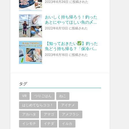
2023年6月26日 に投稿された
おいしく持ち帰ろう！釣った
あとにやってほしい魚の〆...
2022年6月13日 に投稿された
【知っておきたい
】釣った
魚どう持ち帰る？「保冷バ...
2023年6月16日 に投稿された
タグ
VR
つりごはん
ねこ
はじめてならココ！
アイナメ
アカハタ
アマゴ
アメフラシ
イシモチ
イナダ
イルカ