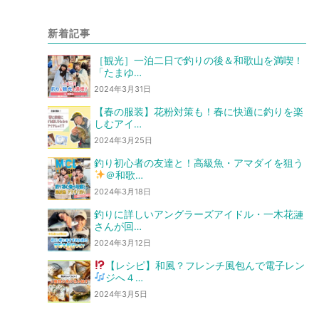
新着記事
［観光］一泊二日で釣りの後＆和歌山を満喫！
「たまゆ…
2024年3月31日
【春の服装】花粉対策も！春に快適に釣りを楽
しむアイ…
2024年3月25日
釣り初心者の友達と！高級魚・アマダイを狙う
＠和歌…
2024年3月18日
釣りに詳しいアングラーズアイドル・一木花漣
さんが回…
2024年3月12日
【レシピ】和風？フレンチ風
包んで電子レン
ジへ
４…
2024年3月5日