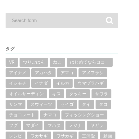
タグ
VR
つりごはん
ねこ
はじめてならココ！
アイナメ
アカハタ
アマゴ
アメフラシ
イシモチ
イナダ
イルカ
ウマヅラハギ
オイルサーディン
キス
クッキー
サワラ
サンマ
スウィーツ
セイゴ
タイ
タコ
チョコレート
ナマコ
フィッシングショー
フグ
マダイ
マハタ
メジナ
ヤガラ
レシピ
ワカサギ
ワサカギ
三浦愛
動画