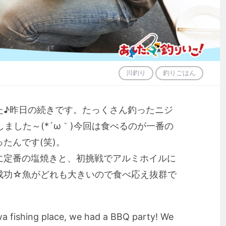
川釣り
釣りごはん
た♪昨日の続きです。たっくさん釣ったニジ
ました～(*´ω｀)今回は食べるのが一番の
たんです(笑)。
に定番の塩焼きと、初挑戦でアルミホイルに
成功☆魚がどれも大きいので食べ応え抜群で
wa fishing place, we had a BBQ party! We