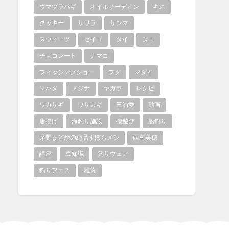
ウマヅラハギ
オイルサーディン
キス
クッキー
サワラ
サンマ
スウィーツ
セイゴ
タイ
タコ
チョコレート
ナマコ
フィッシングショー
フグ
マダイ
マハタ
メジナ
ヤガラ
レシピ
ワカサギ
ワサカギ
三浦愛
動画
唐揚げ
海釣り施設
磯遊び
船釣り
茅野まどかの絶品ずぼらメシ
西村美穂
講座
豆知識
釣りウェア
釣りフェス
雑貨