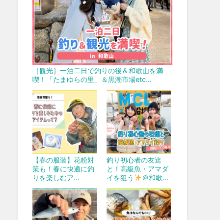
［観光］一泊二日で釣りの後＆和歌山を満
喫！「たまゆらの里」＆黒潮市場etc…
【春の服装】花粉対
釣り初心者の友達
策も！春に快適に釣
と！高級魚・アマダ
りを楽しむア…
イを狙う
＠和歌…