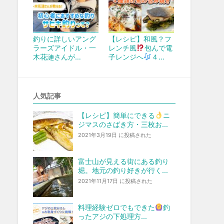
釣りに詳しいアング
【レシピ】和風？フ
ラーズアイドル・一
レンチ風
包んで電
木花漣さんが…
子レンジへ
４…
人気記事
【レシピ】簡単にできる
ニ
ジマスのさばき方・三枚お...
2021年3月19日 に投稿された
富士山が見える街にある釣り
堀。地元の釣り好きが行く...
2021年11月17日 に投稿された
料理経験ゼロでもできた
釣
ったアジの下処理方...