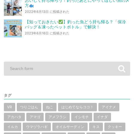
おいしく持ち帰ろう！釣ったあとにやってほしい魚の〆
方
2022年6月13日 に投稿された
【知っておきたい
】釣った魚どう持ち帰る？「保冷
バッグ＆凍ったペットボトル」で解決！
2023年6月16日 に投稿された
タグ
VR
つりごはん
ねこ
はじめてならココ！
アイナメ
アカハタ
アマゴ
アメフラシ
イシモチ
イナダ
イルカ
ウマヅラハギ
オイルサーディン
キス
クッキー