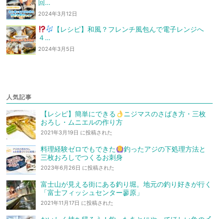
回…
2024年3月12日
【レシピ】和風？フレンチ風
包んで電子レンジへ
４…
2024年3月5日
人気記事
【レシピ】簡単にできる
ニジマスのさばき方・三枚
おろし・ムニエルの作り方
2021年3月19日 に投稿された
料理経験ゼロでもできた
釣ったアジの下処理方法と
三枚おろしでつくるお刺身
2023年6月26日 に投稿された
富士山が見える街にある釣り堀。地元の釣り好きが行く
「富士フィッシュセンター蓼原」
2021年11月17日 に投稿された