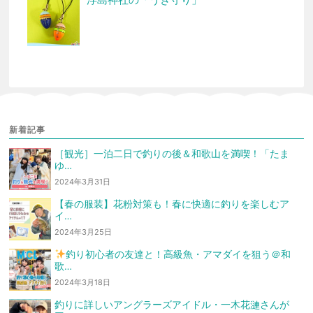
新着記事
［観光］一泊二日で釣りの後＆和歌山を満喫！「たま
ゆ…
2024年3月31日
【春の服装】花粉対策も！春に快適に釣りを楽しむア
イ…
2024年3月25日
釣り初心者の友達と！高級魚・アマダイを狙う
＠和
歌…
2024年3月18日
釣りに詳しいアングラーズアイドル・一木花漣さんが