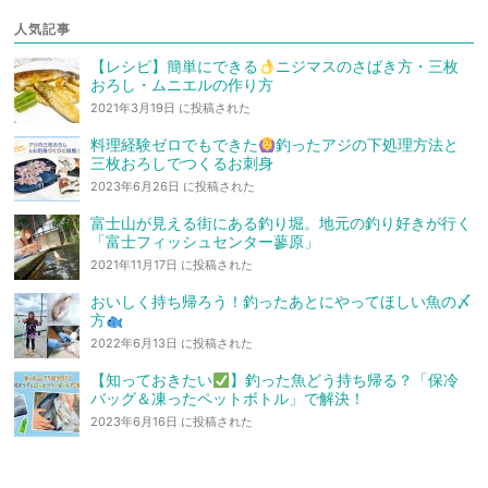
人気記事
【レシピ】簡単にできる
ニジマスのさばき方・三枚
おろし・ムニエルの作り方
2021年3月19日 に投稿された
料理経験ゼロでもできた
釣ったアジの下処理方法と
三枚おろしでつくるお刺身
2023年6月26日 に投稿された
富士山が見える街にある釣り堀。地元の釣り好きが行く
「富士フィッシュセンター蓼原」
2021年11月17日 に投稿された
おいしく持ち帰ろう！釣ったあとにやってほしい魚の〆
方
2022年6月13日 に投稿された
【知っておきたい
】釣った魚どう持ち帰る？「保冷
バッグ＆凍ったペットボトル」で解決！
2023年6月16日 に投稿された