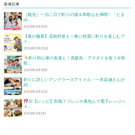
新着記事
［観光］一泊二日で釣りの後＆和歌山を満喫！「たま
ゆ…
2024年3月31日
【春の服装】花粉対策も！春に快適に釣りを楽しむア
イ…
2024年3月25日
釣り初心者の友達と！高級魚・アマダイを狙う
＠和
歌…
2024年3月18日
釣りに詳しいアングラーズアイドル・一木花漣さんが
回…
2024年3月12日
【レシピ】和風？フレンチ風
包んで電子レンジへ
４…
2024年3月5日