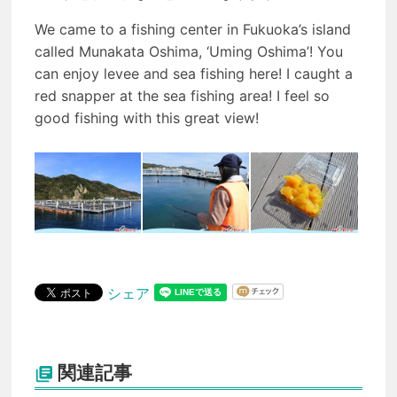
We came to a fishing center in Fukuoka’s island
called Munakata Oshima, ‘Uming Oshima’! You
can enjoy levee and sea fishing here! I caught a
red snapper at the sea fishing area! I feel so
good fishing with this great view!
シェア
関連記事
