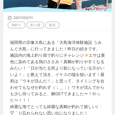
2017/03/11
海釣り
釣り堀
観光
福岡県の宗像大島にある「大島海洋体験施設 うみ
んぐ大島」に行ってきました！昨日の続きです。
施設内の海上釣り堀で釣りにチャレンジ
エサは黄
色に染めてある鶏のささみ！真鯛が釣りやすくなる
みたい！「日が当たる所より影になっている方がい
いよ！」と教えて頂き、イケスの端を狙います！最
初は「ウキが沈んだ！」と思って、タイミングを合
わせてもなぜか釣れず（；＿；）ウキが沈んでから
も少し待ってみると、鯛GETできました〜！やっ
た〜！！！
綺麗な海でとっても綺麗な真鯛が釣れて嬉しい( ´
▽ ` )ﾉ忘れられない思い出になりました！