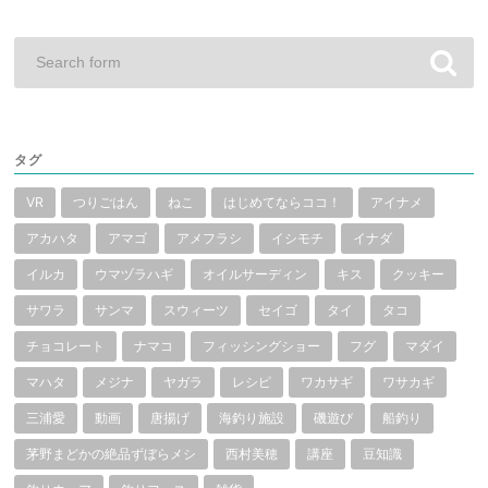
タグ
VR
つりごはん
ねこ
はじめてならココ！
アイナメ
アカハタ
アマゴ
アメフラシ
イシモチ
イナダ
イルカ
ウマヅラハギ
オイルサーディン
キス
クッキー
サワラ
サンマ
スウィーツ
セイゴ
タイ
タコ
チョコレート
ナマコ
フィッシングショー
フグ
マダイ
マハタ
メジナ
ヤガラ
レシピ
ワカサギ
ワサカギ
三浦愛
動画
唐揚げ
海釣り施設
磯遊び
船釣り
茅野まどかの絶品ずぼらメシ
西村美穂
講座
豆知識