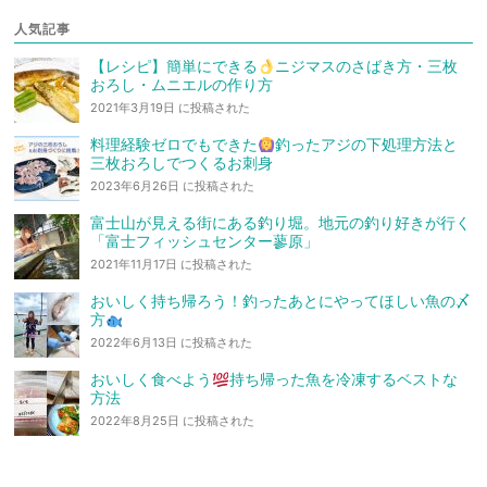
人気記事
【レシピ】簡単にできる
ニジマスのさばき方・三枚
おろし・ムニエルの作り方
2021年3月19日 に投稿された
料理経験ゼロでもできた
釣ったアジの下処理方法と
三枚おろしでつくるお刺身
2023年6月26日 に投稿された
富士山が見える街にある釣り堀。地元の釣り好きが行く
「富士フィッシュセンター蓼原」
2021年11月17日 に投稿された
おいしく持ち帰ろう！釣ったあとにやってほしい魚の〆
方
2022年6月13日 に投稿された
おいしく食べよう
持ち帰った魚を冷凍するベストな
方法
2022年8月25日 に投稿された