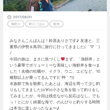
2017/08/31
海釣り
釣りごはん
観光
みなさんこんばんは！鈴原ありさです♪ 友達と、三
重県の伊勢＆鳥羽に旅行に行ってきました( ´ ▽ ` )
ﾉ
今回の旅は、まさに魚づくし
まず、「漁師丼」と
いう豪華でボリューミーな美味しい海鮮丼を食べま
した！名物の牡蠣や、イクラ、ウニ、エビなど、10
種類以上が乗ってるんです((´艸｀*))
水族館で魚を観察したあとは、海辺を周って少し釣
りもしてきました(o’∀’o)小さな魚を狙って釣りをし
てみましたが、今回は残念ながら反応はなし。でも
っ！とにかく綺麗な海で、のんびりと釣りする時間
は本当に楽しかったなぁ〜♪