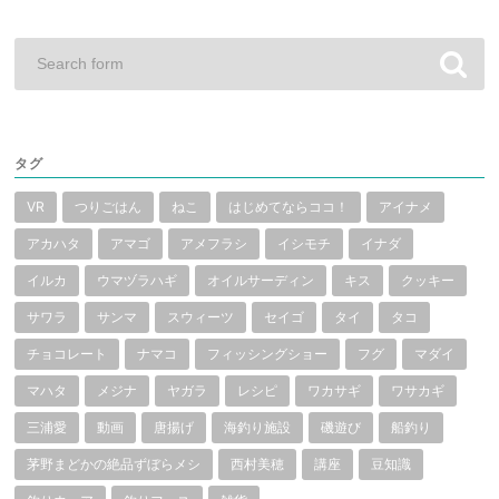
タグ
VR
つりごはん
ねこ
はじめてならココ！
アイナメ
アカハタ
アマゴ
アメフラシ
イシモチ
イナダ
イルカ
ウマヅラハギ
オイルサーディン
キス
クッキー
サワラ
サンマ
スウィーツ
セイゴ
タイ
タコ
チョコレート
ナマコ
フィッシングショー
フグ
マダイ
マハタ
メジナ
ヤガラ
レシピ
ワカサギ
ワサカギ
三浦愛
動画
唐揚げ
海釣り施設
磯遊び
船釣り
茅野まどかの絶品ずぼらメシ
西村美穂
講座
豆知識