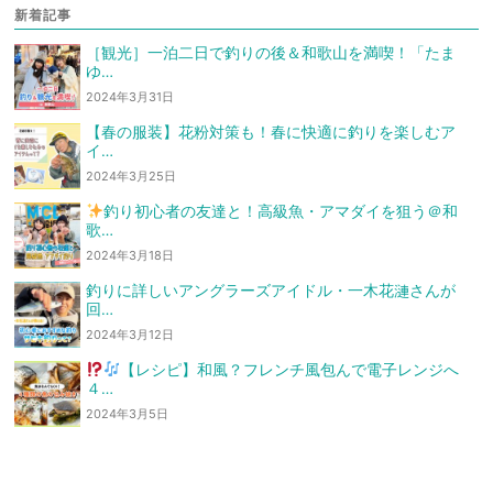
新着記事
［観光］一泊二日で釣りの後＆和歌山を満喫！「たま
ゆ…
2024年3月31日
【春の服装】花粉対策も！春に快適に釣りを楽しむア
イ…
2024年3月25日
釣り初心者の友達と！高級魚・アマダイを狙う
＠和
歌…
2024年3月18日
釣りに詳しいアングラーズアイドル・一木花漣さんが
回…
2024年3月12日
【レシピ】和風？フレンチ風
包んで電子レンジへ
４…
2024年3月5日