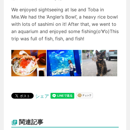
We enjoyed sightseeing at Ise and Toba in
Mie.We had the ‘Angler’s Bowl’, a heavy rice bowl
with lots of sashimi on it! After that, we went to
an aquarium and enjoyed some fishing(o’∀’o)This
trip was full of fish, fish, and fish!
シェア
関連記事
