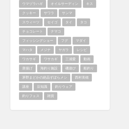
ウマヅラハギ
オイルサーディン
キス
クッキー
サワラ
サンマ
スウィーツ
セイゴ
タイ
タコ
チョコレート
ナマコ
フィッシングショー
フグ
マダイ
マハタ
メジナ
ヤガラ
レシピ
ワカサギ
ワサカギ
三浦愛
動画
唐揚げ
海釣り施設
磯遊び
船釣り
茅野まどかの絶品ずぼらメシ
西村美穂
講座
豆知識
釣りウェア
釣りフェス
雑貨