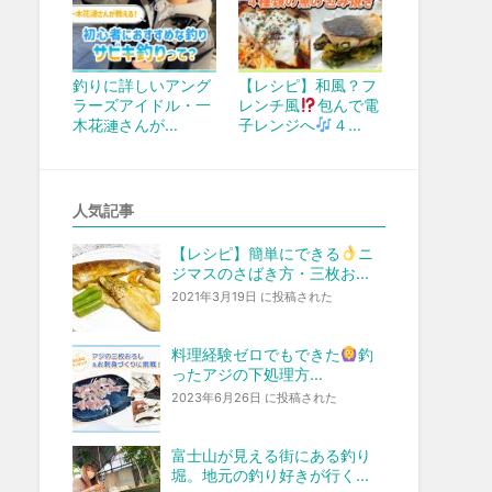
釣りに詳しいアング
【レシピ】和風？フ
ラーズアイドル・一
レンチ風
包んで電
木花漣さんが…
子レンジへ
４…
人気記事
【レシピ】簡単にできる
ニ
ジマスのさばき方・三枚お...
2021年3月19日 に投稿された
料理経験ゼロでもできた
釣
ったアジの下処理方...
2023年6月26日 に投稿された
富士山が見える街にある釣り
堀。地元の釣り好きが行く...