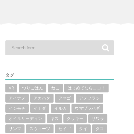
タグ
VR
つりごはん
ねこ
はじめてならココ！
アイナメ
アカハタ
アマゴ
アメフラシ
イシモチ
イナダ
イルカ
ウマヅラハギ
オイルサーディン
キス
クッキー
サワラ
サンマ
スウィーツ
セイゴ
タイ
タコ