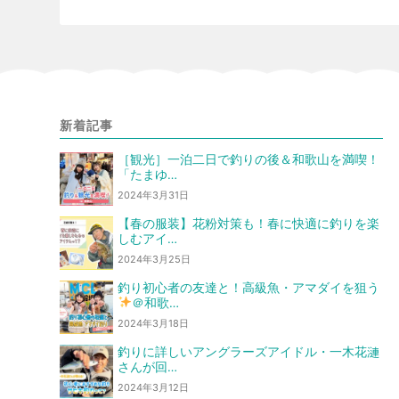
新着記事
［観光］一泊二日で釣りの後＆和歌山を満喫！
「たまゆ…
2024年3月31日
【春の服装】花粉対策も！春に快適に釣りを楽
しむアイ…
2024年3月25日
釣り初心者の友達と！高級魚・アマダイを狙う
＠和歌…
2024年3月18日
釣りに詳しいアングラーズアイドル・一木花漣
さんが回…
2024年3月12日