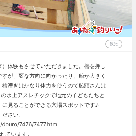
観光
ぎ）体験もさせていただきました。櫓を押し
ですが、変な方向に向かったり、船が大きく
、櫓漕ぎはかなり体力を使うので船頭さんは
中の水上アスレチックで地元の子どもたちと
くに見ることができる穴場スポットです♪
ください。
su/douro/7476/7477.html
されています。