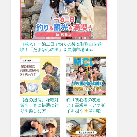
［観光］一泊二日で釣りの後＆和歌山を満
喫！「たまゆらの里」＆黒潮市場etc…
【春の服装】花粉対
釣り初心者の友達
策も！春に快適に釣
と！高級魚・アマダ
りを楽しむア…
イを狙う
＠和歌…