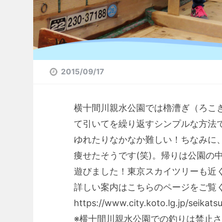
2015/09/17
横十間川親水公園では櫓漕ぎ（ろこ
て引いてを繰り返すシンプルな方法
ゆれたりなかなか難しい！ちなみに
痩せたそうです(笑)。帰りは公園の
遊びました！東京スカイツリーも近
詳しい案内はこちらのページをご覧
https://www.city.koto.lg.jp/seikat
※横十間川親水公園での釣りは禁止