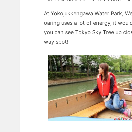
At Yokojukkengawa Water Park, We 
oaring uses a lot of energy, it woul
you can see Tokyo Sky Tree up close
way spot!