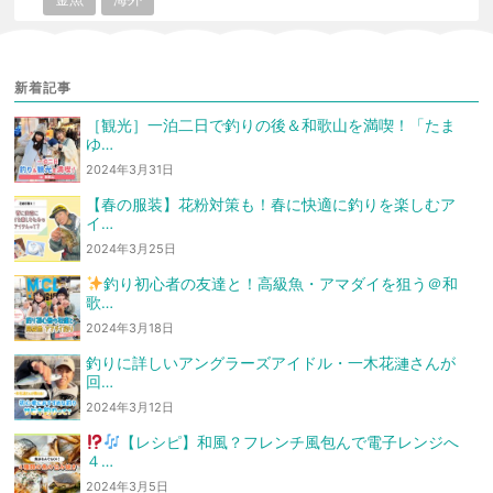
新着記事
［観光］一泊二日で釣りの後＆和歌山を満喫！「たま
ゆ…
2024年3月31日
【春の服装】花粉対策も！春に快適に釣りを楽しむア
イ…
2024年3月25日
釣り初心者の友達と！高級魚・アマダイを狙う
＠和
歌…
2024年3月18日
釣りに詳しいアングラーズアイドル・一木花漣さんが
回…
2024年3月12日
【レシピ】和風？フレンチ風
包んで電子レンジへ
４…
2024年3月5日