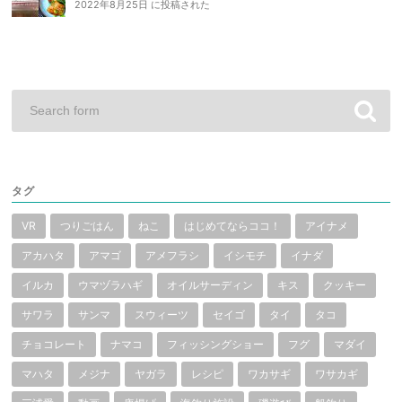
2022年8月25日 に投稿された
タグ
VR
つりごはん
ねこ
はじめてならココ！
アイナメ
アカハタ
アマゴ
アメフラシ
イシモチ
イナダ
イルカ
ウマヅラハギ
オイルサーディン
キス
クッキー
サワラ
サンマ
スウィーツ
セイゴ
タイ
タコ
チョコレート
ナマコ
フィッシングショー
フグ
マダイ
マハタ
メジナ
ヤガラ
レシピ
ワカサギ
ワサカギ