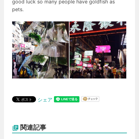
good luck so many people have goldfish as
pets.
シェア
関連記事
