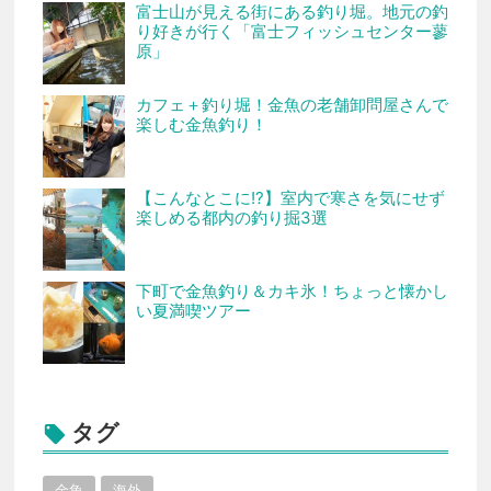
富士山が見える街にある釣り堀。地元の釣
り好きが行く「富士フィッシュセンター蓼
原」
カフェ＋釣り堀！金魚の老舗卸問屋さんで
楽しむ金魚釣り！
【こんなとこに!?】室内で寒さを気にせず
楽しめる都内の釣り掘3選
下町で金魚釣り＆カキ氷！ちょっと懐かし
い夏満喫ツアー
タグ

金魚
海外