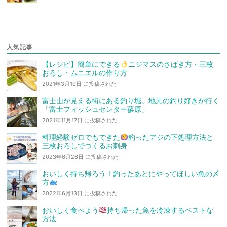
人気記事
【レシピ】簡単にできる
ニジマスのさばき方・三枚
おろし・ムニエルの作り方
2021年3月19日 に投稿された
富士山が見える街にある釣り堀。地元の釣り好きが行く
「富士フィッシュセンター蓼原」
2021年11月17日 に投稿された
料理経験ゼロでもできた
釣ったアジの下処理方法と
三枚おろしでつくるお刺身
2023年6月26日 に投稿された
おいしく持ち帰ろう！釣ったあとにやってほしい魚の〆
方
2022年6月13日 に投稿された
おいしく食べよう
持ち帰った魚を冷凍するベストな
方法