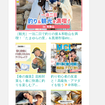
［観光］一泊二日で釣りの後＆和歌山を満
喫！「たまゆらの里」＆黒潮市場etc…
【春の服装】花粉対
釣り初心者の友達
策も！春に快適に釣
と！高級魚・アマダ
りを楽しむア…
イを狙う
＠和歌…