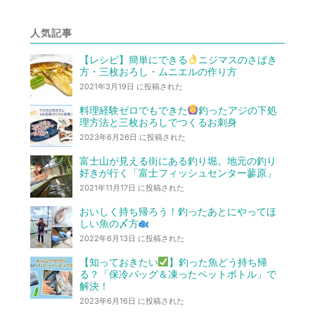
人気記事
【レシピ】簡単にできる
ニジマスのさばき
方・三枚おろし・ムニエルの作り方
2021年3月19日 に投稿された
料理経験ゼロでもできた
釣ったアジの下処
理方法と三枚おろしでつくるお刺身
2023年6月26日 に投稿された
富士山が見える街にある釣り堀。地元の釣り
好きが行く「富士フィッシュセンター蓼原」
2021年11月17日 に投稿された
おいしく持ち帰ろう！釣ったあとにやってほ
しい魚の〆方
2022年6月13日 に投稿された
【知っておきたい
】釣った魚どう持ち帰
る？「保冷バッグ＆凍ったペットボトル」で
解決！
2023年6月16日 に投稿された