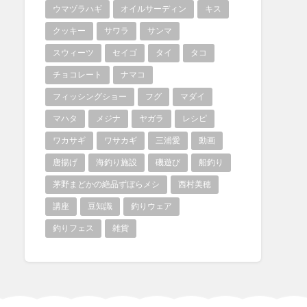
ウマヅラハギ
オイルサーディン
キス
クッキー
サワラ
サンマ
スウィーツ
セイゴ
タイ
タコ
チョコレート
ナマコ
フィッシングショー
フグ
マダイ
マハタ
メジナ
ヤガラ
レシピ
ワカサギ
ワサカギ
三浦愛
動画
唐揚げ
海釣り施設
磯遊び
船釣り
茅野まどかの絶品ずぼらメシ
西村美穂
講座
豆知識
釣りウェア
釣りフェス
雑貨