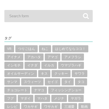
タグ
VR
つりごはん
ねこ
はじめてならココ！
アイナメ
アカハタ
アマゴ
アメフラシ
イシモチ
イナダ
イルカ
ウマヅラハギ
オイルサーディン
キス
クッキー
サワラ
サンマ
スウィーツ
セイゴ
タイ
タコ
チョコレート
ナマコ
フィッシングショー
フグ
マダイ
マハタ
メジナ
ヤガラ
レシピ
ワカサギ
ワサカギ
三浦愛
動画