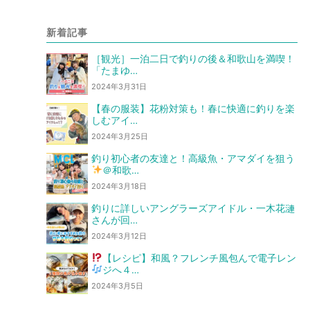
新着記事
［観光］一泊二日で釣りの後＆和歌山を満喫！
「たまゆ…
2024年3月31日
【春の服装】花粉対策も！春に快適に釣りを楽
しむアイ…
2024年3月25日
釣り初心者の友達と！高級魚・アマダイを狙う
＠和歌…
2024年3月18日
釣りに詳しいアングラーズアイドル・一木花漣
さんが回…
2024年3月12日
【レシピ】和風？フレンチ風
包んで電子レン
ジへ
４…
2024年3月5日