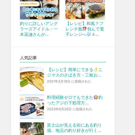
釣りに詳しいアング
【レシピ】和風？フ
ラーズアイドル・一
レンチ風
包んで電
木花漣さんが…
子レンジへ
４…
人気記事
【レシピ】簡単にできる
ニ
ジマスのさばき方・三枚お...
2021年3月19日 に投稿された
料理経験ゼロでもできた
釣
ったアジの下処理方...
2023年6月26日 に投稿された
富士山が見える街にある釣り
堀。地元の釣り好きが行く...