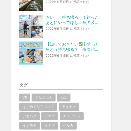
2021年11月17日 に投稿された
おいしく持ち帰ろう！釣った
あとにやってほしい魚の〆...
2022年6月13日 に投稿された
【知っておきたい
】釣った
魚どう持ち帰る？「保冷バ...
2023年6月16日 に投稿された
タグ
VR
つりごはん
ねこ
はじめてならココ！
アイナメ
アカハタ
アマゴ
アメフラシ
イシモチ
イナダ
イルカ