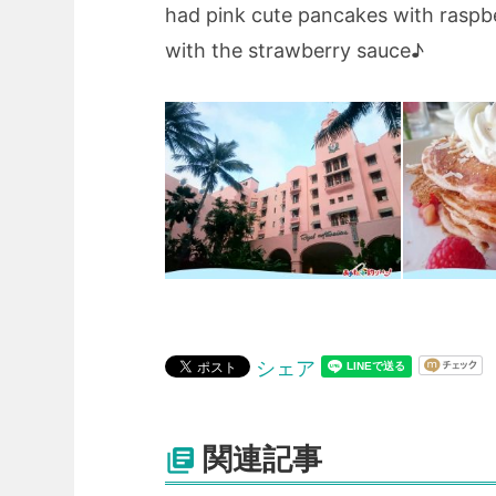
had pink cute pancakes with raspberr
with the strawberry sauce♪
シェア
関連記事
