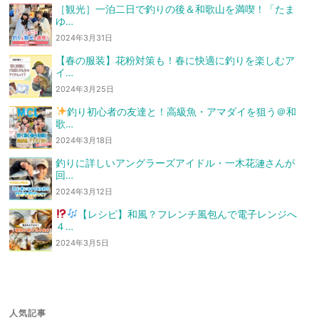
［観光］一泊二日で釣りの後＆和歌山を満喫！「たま
ゆ…
2024年3月31日
【春の服装】花粉対策も！春に快適に釣りを楽しむア
イ…
2024年3月25日
釣り初心者の友達と！高級魚・アマダイを狙う
＠和
歌…
2024年3月18日
釣りに詳しいアングラーズアイドル・一木花漣さんが
回…
2024年3月12日
【レシピ】和風？フレンチ風
包んで電子レンジへ
４…
2024年3月5日
人気記事