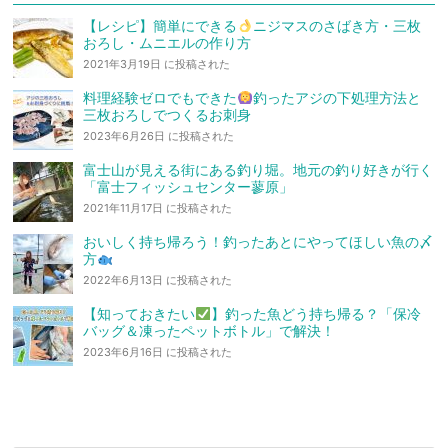
【レシピ】簡単にできる
ニジマスのさばき方・三枚
おろし・ムニエルの作り方
2021年3月19日 に投稿された
料理経験ゼロでもできた
釣ったアジの下処理方法と
三枚おろしでつくるお刺身
2023年6月26日 に投稿された
富士山が見える街にある釣り堀。地元の釣り好きが行く
「富士フィッシュセンター蓼原」
2021年11月17日 に投稿された
おいしく持ち帰ろう！釣ったあとにやってほしい魚の〆
方
2022年6月13日 に投稿された
【知っておきたい
】釣った魚どう持ち帰る？「保冷
バッグ＆凍ったペットボトル」で解決！
2023年6月16日 に投稿された