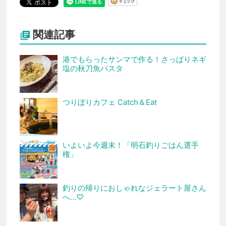
関連記事

港でもらったサンマで作る！さっぱりネギ
塩の秋刀魚パスタ
つりぼりカフェ Catch＆Eat
いよいよ今週末！「明石釣りごはん選手
権」
釣りの帰りにおしゃれなジェラート屋さん
へ…♡