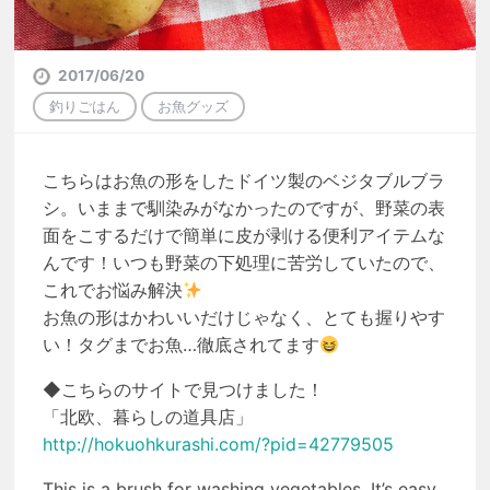
2017/06/20
釣りごはん
お魚グッズ
こちらはお魚の形をしたドイツ製のベジタブルブラ
シ。いままで馴染みがなかったのですが、野菜の表
面をこするだけで簡単に皮が剥ける便利アイテムな
んです！いつも野菜の下処理に苦労していたので、
これでお悩み解決
お魚の形はかわいいだけじゃなく、とても握りやす
い！タグまでお魚…徹底されてます
◆こちらのサイトで見つけました！
「北欧、暮らしの道具店」
http://hokuohkurashi.com/?pid=42779505
This is a brush for washing vegetables. It’s easy