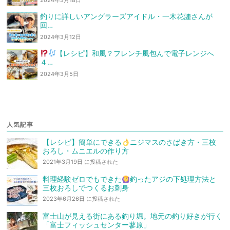
2024年3月18日
釣りに詳しいアングラーズアイドル・一木花漣さんが
回…
2024年3月12日
【レシピ】和風？フレンチ風
包んで電子レンジへ
４…
2024年3月5日
人気記事
【レシピ】簡単にできる
ニジマスのさばき方・三枚
おろし・ムニエルの作り方
2021年3月19日 に投稿された
料理経験ゼロでもできた
釣ったアジの下処理方法と
三枚おろしでつくるお刺身
2023年6月26日 に投稿された
富士山が見える街にある釣り堀。地元の釣り好きが行く
「富士フィッシュセンター蓼原」