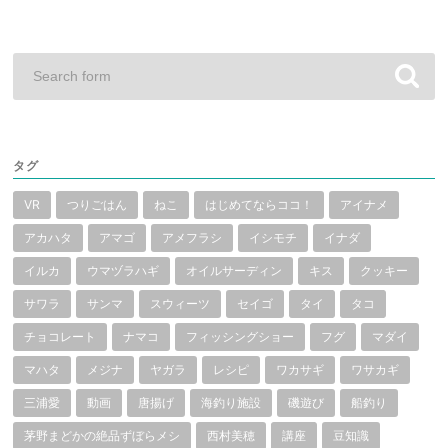
タグ
VR
つりごはん
ねこ
はじめてならココ！
アイナメ
アカハタ
アマゴ
アメフラシ
イシモチ
イナダ
イルカ
ウマヅラハギ
オイルサーディン
キス
クッキー
サワラ
サンマ
スウィーツ
セイゴ
タイ
タコ
チョコレート
ナマコ
フィッシングショー
フグ
マダイ
マハタ
メジナ
ヤガラ
レシピ
ワカサギ
ワサカギ
三浦愛
動画
唐揚げ
海釣り施設
磯遊び
船釣り
茅野まどかの絶品ずぼらメシ
西村美穂
講座
豆知識