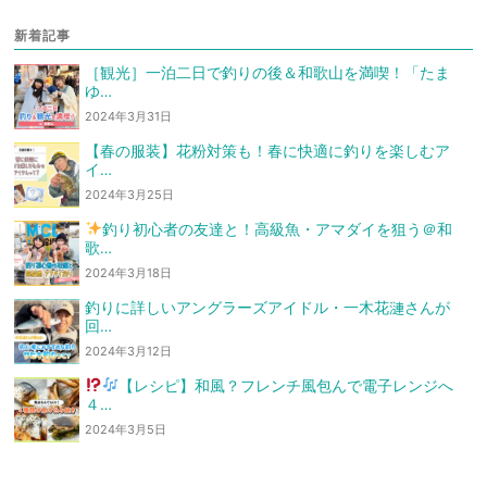
新着記事
［観光］一泊二日で釣りの後＆和歌山を満喫！「たま
ゆ…
2024年3月31日
【春の服装】花粉対策も！春に快適に釣りを楽しむア
イ…
2024年3月25日
釣り初心者の友達と！高級魚・アマダイを狙う
＠和
歌…
2024年3月18日
釣りに詳しいアングラーズアイドル・一木花漣さんが
回…
2024年3月12日
【レシピ】和風？フレンチ風
包んで電子レンジへ
４…
2024年3月5日