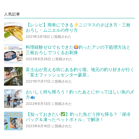
人気記事
【レシピ】簡単にできる
ニジマスのさばき方・三枚
おろし・ムニエルの作り方
2021年3月19日 に投稿された
料理経験ゼロでもできた
釣ったアジの下処理方法と
三枚おろしでつくるお刺身
2023年6月26日 に投稿された
富士山が見える街にある釣り堀。地元の釣り好きが行く
「富士フィッシュセンター蓼原」
2021年11月17日 に投稿された
おいしく持ち帰ろう！釣ったあとにやってほしい魚の〆
方
2022年6月13日 に投稿された
【知っておきたい
】釣った魚どう持ち帰る？「保冷
バッグ＆凍ったペットボトル」で解決！
2023年6月16日 に投稿された