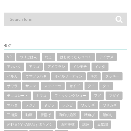
タグ
VR
つりごはん
ねこ
はじめてならココ！
アイナメ
アカハタ
アマゴ
アメフラシ
イシモチ
イナダ
イルカ
ウマヅラハギ
オイルサーディン
キス
クッキー
サワラ
サンマ
スウィーツ
セイゴ
タイ
タコ
チョコレート
ナマコ
フィッシングショー
フグ
マダイ
マハタ
メジナ
ヤガラ
レシピ
ワカサギ
ワサカギ
三浦愛
動画
唐揚げ
海釣り施設
磯遊び
船釣り
茅野まどかの絶品ずぼらメシ
西村美穂
講座
豆知識