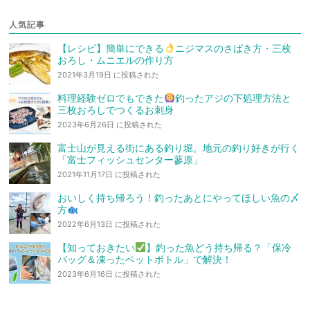
人気記事
【レシピ】簡単にできる
ニジマスのさばき方・三枚
おろし・ムニエルの作り方
2021年3月19日 に投稿された
料理経験ゼロでもできた
釣ったアジの下処理方法と
三枚おろしでつくるお刺身
2023年6月26日 に投稿された
富士山が見える街にある釣り堀。地元の釣り好きが行く
「富士フィッシュセンター蓼原」
2021年11月17日 に投稿された
おいしく持ち帰ろう！釣ったあとにやってほしい魚の〆
方
2022年6月13日 に投稿された
【知っておきたい
】釣った魚どう持ち帰る？「保冷
バッグ＆凍ったペットボトル」で解決！
2023年6月16日 に投稿された