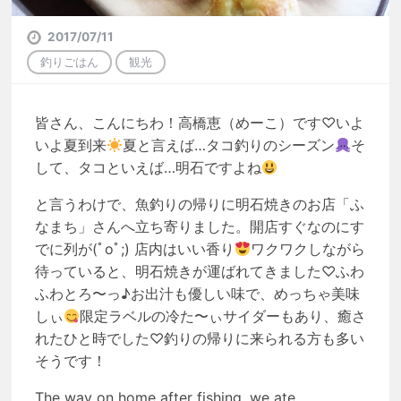
2017/07/11
釣りごはん
観光
皆さん、こんにちわ！高橋恵（めーこ）です♡いよ
いよ夏到来
夏と言えば…タコ釣りのシーズン
そ
して、タコといえば…明石ですよね
と言うわけで、魚釣りの帰りに明石焼きのお店「ふ
なまち」さんへ立ち寄りました。開店すぐなのにす
でに列が(ﾟoﾟ;) 店内はいい香り
ワクワクしながら
待っていると、明石焼きが運ばれてきました♡ふわ
ふわとろ〜っ♪お出汁も優しい味で、めっちゃ美味
しぃ
限定ラベルの冷た〜ぃサイダーもあり、癒さ
れたひと時でした♡釣りの帰りに来られる方も多い
そうです！
The way on home after fishing, we ate