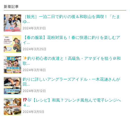
新着記事
［観光］一泊二日で釣りの後＆和歌山を満喫！「たま
ゆ…
2024年3月31日
【春の服装】花粉対策も！春に快適に釣りを楽しむア
イ…
2024年3月25日
釣り初心者の友達と！高級魚・アマダイを狙う
＠和
歌…
2024年3月18日
釣りに詳しいアングラーズアイドル・一木花漣さんが
回…
2024年3月12日
【レシピ】和風？フレンチ風
包んで電子レンジへ
４…
2024年3月5日