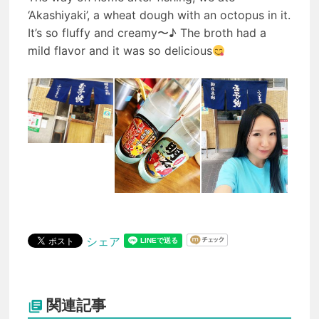
‘Akashiyaki’, a wheat dough with an octopus in it.
It’s so fluffy and creamy〜♪ The broth had a
mild flavor and it was so delicious
シェア
関連記事
