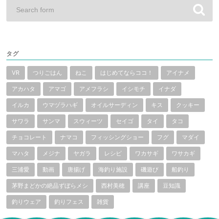
タグ
VR
つりごはん
ねこ
はじめてならココ！
アイナメ
アカハタ
アマゴ
アメフラシ
イシモチ
イナダ
イルカ
ウマヅラハギ
オイルサーディン
キス
クッキー
サワラ
サンマ
スウィーツ
セイゴ
タイ
タコ
チョコレート
ナマコ
フィッシングショー
フグ
マダイ
マハタ
メジナ
ヤガラ
レシピ
ワカサギ
ワサカギ
三浦愛
動画
唐揚げ
海釣り施設
磯遊び
船釣り
茅野まどかの絶品ずぼらメシ
西村美穂
講座
豆知識
釣りウェア
釣りフェス
雑貨