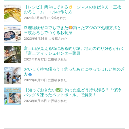
【レシピ】簡単にできる
ニジマスのさばき方・三枚
おろし・ムニエルの作り方
2021年3月19日 に投稿された
料理経験ゼロでもできた
釣ったアジの下処理方法と
三枚おろしでつくるお刺身
2023年6月26日 に投稿された
富士山が見える街にある釣り堀。地元の釣り好きが行く
「富士フィッシュセンター蓼原」
2021年11月17日 に投稿された
おいしく持ち帰ろう！釣ったあとにやってほしい魚の〆
方
2022年6月13日 に投稿された
【知っておきたい
】釣った魚どう持ち帰る？「保冷
バッグ＆凍ったペットボトル」で解決！
2023年6月16日 に投稿された