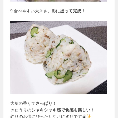
9.食べやすい大きさ、形に
握って完成！
大葉の香りで
さっぱり
！
きゅうりの
シャキシャキ感で食感も楽しい
！
釣りのお供にぴったりなおにぎりです