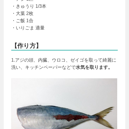
・きゅうり 1/3本
・大葉 2枚
・ご飯 1合
・いりごま 適量
【作り方】
1.アジの頭、内臓、ウロコ、ゼイゴを取って綺麗に
洗い、キッチンペーパーなどで
水気を取ります。