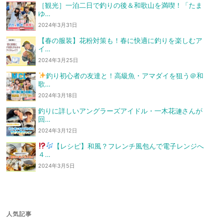
［観光］一泊二日で釣りの後＆和歌山を満喫！「たま
ゆ…
2024年3月31日
【春の服装】花粉対策も！春に快適に釣りを楽しむア
イ…
2024年3月25日
釣り初心者の友達と！高級魚・アマダイを狙う
＠和
歌…
2024年3月18日
釣りに詳しいアングラーズアイドル・一木花漣さんが
回…
2024年3月12日
【レシピ】和風？フレンチ風
包んで電子レンジへ
４…
2024年3月5日
人気記事