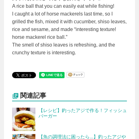
A rice ball that you can easily eat while fishing!
I caught a lot of horse mackerels last time, so I
grilled the fish, mixed it with cucumber, shiso leaves,
rice and sesame, and made “interesting texture!
horse mackerel rice ball.”
The smell of shiso leaves is refreshing, and the
crunchy texture is interesting.
関連記事

【レシピ】釣ったアジで作る！フィッシュ
バーガー
【魚の調理法に困ったら…】釣ったアジや