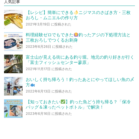
人気記事
【レシピ】簡単にできる
ニジマスのさばき方・三枚
おろし・ムニエルの作り方
2021年3月19日 に投稿された
料理経験ゼロでもできた
釣ったアジの下処理方法と
三枚おろしでつくるお刺身
2023年6月26日 に投稿された
富士山が見える街にある釣り堀。地元の釣り好きが行く
「富士フィッシュセンター蓼原」
2021年11月17日 に投稿された
おいしく持ち帰ろう！釣ったあとにやってほしい魚の〆
方
2022年6月13日 に投稿された
【知っておきたい
】釣った魚どう持ち帰る？「保冷
バッグ＆凍ったペットボトル」で解決！
2023年6月16日 に投稿された