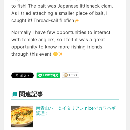
to fish! The bait was Japanese littleneck clam.
As I tried attaching a smaller piece of bait, I
caught it! Thread-sail filefish
Normally I have few opportunities to interact
with female anglers, so I felt it was a great
opportunity to know more fishing friends
through this event
関連記事

南青山バー＆イタリアン niceでカワハギ
調理！