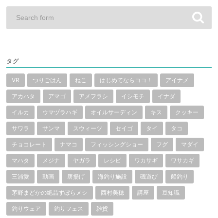
タグ
VR
つりごはん
ねこ
はじめてならココ！
アイナメ
アカハタ
アマゴ
アメフラシ
イシモチ
イナダ
イルカ
ウマヅラハギ
オイルサーディン
キス
クッキー
サワラ
サンマ
スウィーツ
セイゴ
タイ
タコ
チョコレート
ナマコ
フィッシングショー
フグ
マダイ
マハタ
メジナ
ヤガラ
レシピ
ワカサギ
ワサカギ
三浦愛
動画
唐揚げ
海釣り施設
磯遊び
船釣り
茅野まどかの絶品ずぼらメシ
西村美穂
講座
豆知識
釣りウェア
釣りフェス
雑貨