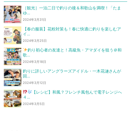
［観光］一泊二日で釣りの後＆和歌山を満喫！「たま
ゆ…
2024年3月31日
【春の服装】花粉対策も！春に快適に釣りを楽しむア
イ…
2024年3月25日
釣り初心者の友達と！高級魚・アマダイを狙う
＠和
歌…
2024年3月18日
釣りに詳しいアングラーズアイドル・一木花漣さんが
回…
2024年3月12日
【レシピ】和風？フレンチ風
包んで電子レンジへ
４…
2024年3月5日