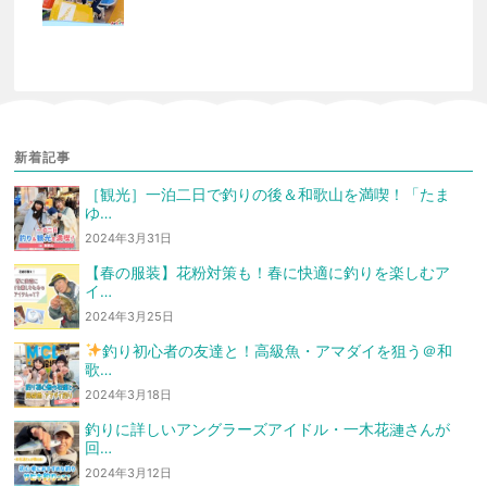
新着記事
［観光］一泊二日で釣りの後＆和歌山を満喫！「たま
ゆ…
2024年3月31日
【春の服装】花粉対策も！春に快適に釣りを楽しむア
イ…
2024年3月25日
釣り初心者の友達と！高級魚・アマダイを狙う
＠和
歌…
2024年3月18日
釣りに詳しいアングラーズアイドル・一木花漣さんが
回…
2024年3月12日