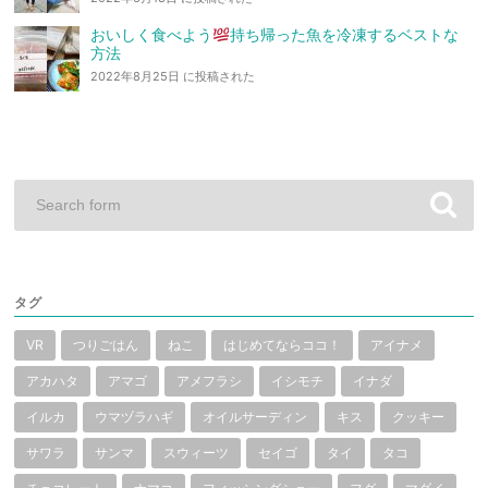
おいしく食べよう
持ち帰った魚を冷凍するベストな
方法
2022年8月25日 に投稿された
タグ
VR
つりごはん
ねこ
はじめてならココ！
アイナメ
アカハタ
アマゴ
アメフラシ
イシモチ
イナダ
イルカ
ウマヅラハギ
オイルサーディン
キス
クッキー
サワラ
サンマ
スウィーツ
セイゴ
タイ
タコ