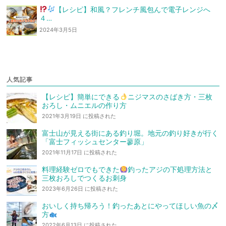
【レシピ】和風？フレンチ風
包んで電子レンジへ
４…
2024年3月5日
人気記事
【レシピ】簡単にできる
ニジマスのさばき方・三枚
おろし・ムニエルの作り方
2021年3月19日 に投稿された
富士山が見える街にある釣り堀。地元の釣り好きが行く
「富士フィッシュセンター蓼原」
2021年11月17日 に投稿された
料理経験ゼロでもできた
釣ったアジの下処理方法と
三枚おろしでつくるお刺身
2023年6月26日 に投稿された
おいしく持ち帰ろう！釣ったあとにやってほしい魚の〆
方
2022年6月13日 に投稿された