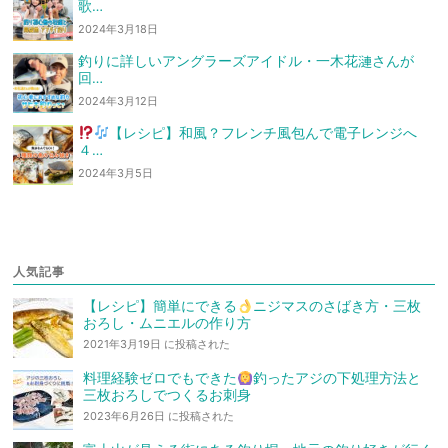
歌…
2024年3月18日
釣りに詳しいアングラーズアイドル・一木花漣さんが
回…
2024年3月12日
【レシピ】和風？フレンチ風
包んで電子レンジへ
４…
2024年3月5日
人気記事
【レシピ】簡単にできる
ニジマスのさばき方・三枚
おろし・ムニエルの作り方
2021年3月19日 に投稿された
料理経験ゼロでもできた
釣ったアジの下処理方法と
三枚おろしでつくるお刺身
2023年6月26日 に投稿された