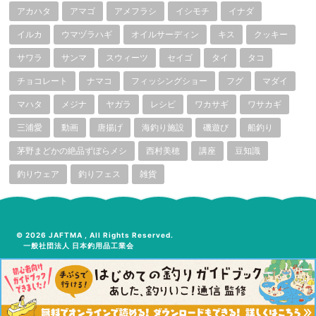
アカハタ
アマゴ
アメフラシ
イシモチ
イナダ
イルカ
ウマヅラハギ
オイルサーディン
キス
クッキー
サワラ
サンマ
スウィーツ
セイゴ
タイ
タコ
チョコレート
ナマコ
フィッシングショー
フグ
マダイ
マハタ
メジナ
ヤガラ
レシピ
ワカサギ
ワサカギ
三浦愛
動画
唐揚げ
海釣り施設
磯遊び
船釣り
茅野まどかの絶品ずぼらメシ
西村美穂
講座
豆知識
釣りウェア
釣りフェス
雑貨
© 2026 JAFTMA , All Rights Reserved.
一般社団法人 日本釣用品工業会