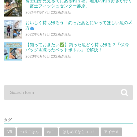
富士山が見える街にある釣り堀。地元の釣り好きが行く
「富士フィッシュセンター蓼原」
2021年11月17日 に投稿された
おいしく持ち帰ろう！釣ったあとにやってほしい魚の〆
方
2022年6月13日 に投稿された
【知っておきたい
】釣った魚どう持ち帰る？「保冷
バッグ＆凍ったペットボトル」で解決！
2023年6月16日 に投稿された
タグ
VR
つりごはん
ねこ
はじめてならココ！
アイナメ