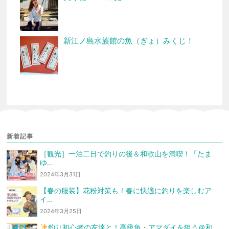
新江ノ島水族館の魚（ぎょ）みくじ！
新着記事
［観光］一泊二日で釣りの後＆和歌山を満喫！「たま
ゆ…
2024年3月31日
【春の服装】花粉対策も！春に快適に釣りを楽しむア
イ…
2024年3月25日
釣り初心者の友達と！高級魚・アマダイを狙う
＠和