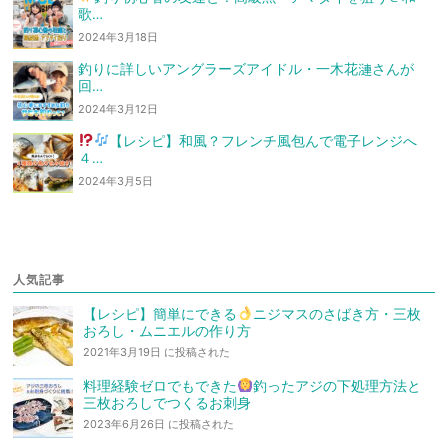
歌…
2024年3月18日
釣りに詳しいアングラーズアイドル・一木花漣さんが
回…
2024年3月12日
【レシピ】和風？フレンチ風
包んで電子レンジへ
４…
2024年3月5日
人気記事
【レシピ】簡単にできる
ニジマスのさばき方・三枚
おろし・ムニエルの作り方
2021年3月19日 に投稿された
料理経験ゼロでもできた
釣ったアジの下処理方法と
三枚おろしでつくるお刺身
2023年6月26日 に投稿された