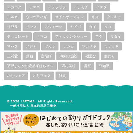
アカハタ
アマゴ
アメフラシ
イシモチ
イナダ
イルカ
ウマヅラハギ
オイルサーディン
キス
クッキー
サワラ
サンマ
スウィーツ
セイゴ
タイ
タコ
チョコレート
ナマコ
フィッシングショー
フグ
マダイ
マハタ
メジナ
ヤガラ
レシピ
ワカサギ
ワサカギ
三浦愛
動画
唐揚げ
海釣り施設
磯遊び
船釣り
茅野まどかの絶品ずぼらメシ
西村美穂
講座
豆知識
釣りウェア
釣りフェス
雑貨
© 2026 JAFTMA , All Rights Reserved.
一般社団法人 日本釣用品工業会