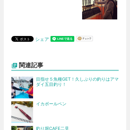
シェア
関連記事

目指せ５魚種GET！久しぶりの釣りはアマ
ダイ五目釣り！
イカボールペン
釣り堀CAFE二見