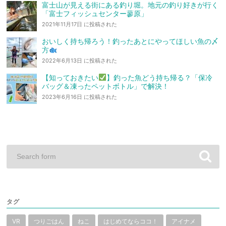
富士山が見える街にある釣り堀。地元の釣り好きが行く
「富士フィッシュセンター蓼原」
2021年11月17日 に投稿された
おいしく持ち帰ろう！釣ったあとにやってほしい魚の〆
方
2022年6月13日 に投稿された
【知っておきたい
】釣った魚どう持ち帰る？「保冷
バッグ＆凍ったペットボトル」で解決！
2023年6月16日 に投稿された
タグ
VR
つりごはん
ねこ
はじめてならココ！
アイナメ