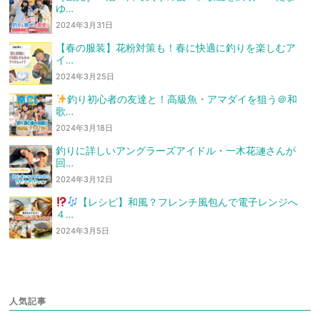
ゆ…
2024年3月31日
【春の服装】花粉対策も！春に快適に釣りを楽しむア
イ…
2024年3月25日
釣り初心者の友達と！高級魚・アマダイを狙う
＠和
歌…
2024年3月18日
釣りに詳しいアングラーズアイドル・一木花漣さんが
回…
2024年3月12日
【レシピ】和風？フレンチ風
包んで電子レンジへ
４…
2024年3月5日
人気記事