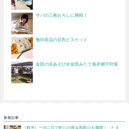
サバの三枚おろしに挑戦！
無印良品の豆乳ビスケット
金田の浜あそび＠金田みたて海岸潮干狩場
新着記事
［観光］一泊二日で釣りの後＆和歌山を満喫！「たま