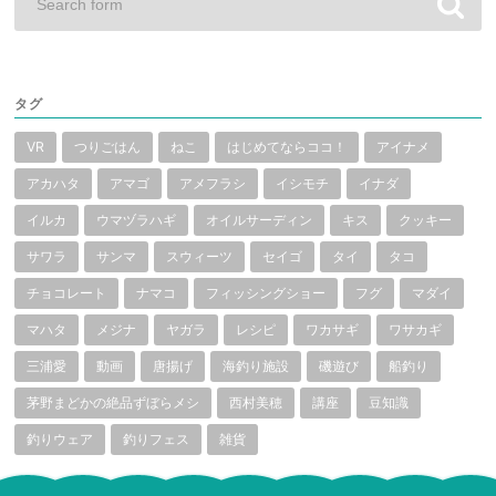
タグ
VR
つりごはん
ねこ
はじめてならココ！
アイナメ
アカハタ
アマゴ
アメフラシ
イシモチ
イナダ
イルカ
ウマヅラハギ
オイルサーディン
キス
クッキー
サワラ
サンマ
スウィーツ
セイゴ
タイ
タコ
チョコレート
ナマコ
フィッシングショー
フグ
マダイ
マハタ
メジナ
ヤガラ
レシピ
ワカサギ
ワサカギ
三浦愛
動画
唐揚げ
海釣り施設
磯遊び
船釣り
茅野まどかの絶品ずぼらメシ
西村美穂
講座
豆知識
釣りウェア
釣りフェス
雑貨