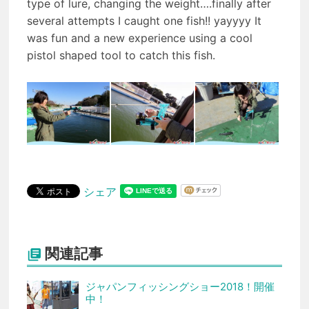
type of lure, changing the weight….finally after
several attempts I caught one fish!! yayyyy It
was fun and a new experience using a cool
pistol shaped tool to catch this fish.
シェア
関連記事

ジャパンフィッシングショー2018！開催
中！