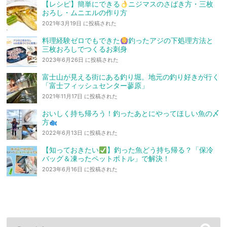
【レシピ】簡単にできる
ニジマスのさばき方・三枚
おろし・ムニエルの作り方
2021年3月19日 に投稿された
料理経験ゼロでもできた
釣ったアジの下処理方法と
三枚おろしでつくるお刺身
2023年6月26日 に投稿された
富士山が見える街にある釣り堀。地元の釣り好きが行く
「富士フィッシュセンター蓼原」
2021年11月17日 に投稿された
おいしく持ち帰ろう！釣ったあとにやってほしい魚の〆
方
2022年6月13日 に投稿された
【知っておきたい
】釣った魚どう持ち帰る？「保冷
バッグ＆凍ったペットボトル」で解決！
2023年6月16日 に投稿された