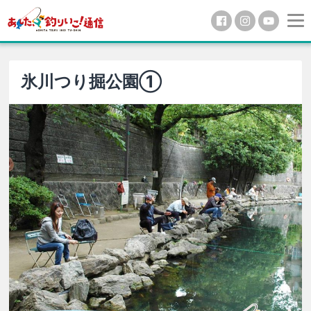
氷川つり掘公園①