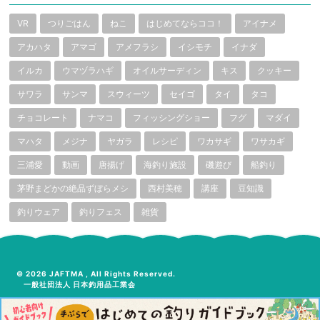
VR
つりごはん
ねこ
はじめてならココ！
アイナメ
アカハタ
アマゴ
アメフラシ
イシモチ
イナダ
イルカ
ウマヅラハギ
オイルサーディン
キス
クッキー
サワラ
サンマ
スウィーツ
セイゴ
タイ
タコ
チョコレート
ナマコ
フィッシングショー
フグ
マダイ
マハタ
メジナ
ヤガラ
レシピ
ワカサギ
ワサカギ
三浦愛
動画
唐揚げ
海釣り施設
磯遊び
船釣り
茅野まどかの絶品ずぼらメシ
西村美穂
講座
豆知識
釣りウェア
釣りフェス
雑貨
© 2026 JAFTMA , All Rights Reserved.
一般社団法人 日本釣用品工業会