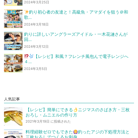
2024年3月25日
釣り初心者の友達と！高級魚・アマダイを狙う
＠和
歌…
2024年3月18日
釣りに詳しいアングラーズアイドル・一木花漣さんが
回…
2024年3月12日
【レシピ】和風？フレンチ風
包んで電子レンジへ
４…
2024年3月5日
人気記事
【レシピ】簡単にできる
ニジマスのさばき方・三枚
おろし・ムニエルの作り方
2021年3月19日 に投稿された
料理経験ゼロでもできた
釣ったアジの下処理方法と
三枚おろしでつくるお刺身