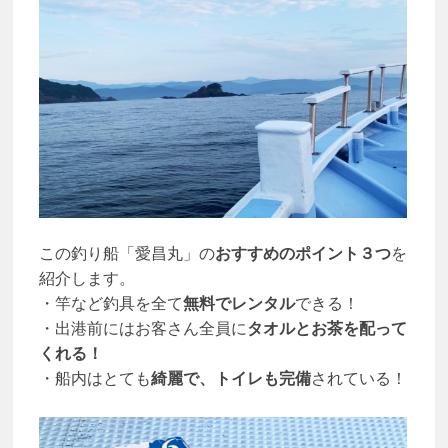
この釣り船「愛昌丸」の
おすすめのポイント３つ
を
紹介します。
・竿など釣具を全て
無料でレンタル
できる！
・出港前にはお客さん全員に
タオルとお茶を配って
くれる！
・船内はとても
綺麗で、トイレも完備
されている！