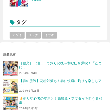
タグ

マダイ
メジナ
イサキ
新着記事
［観光］一泊二日で釣りの後＆和歌山を満喫！「たま
ゆ…
2024年3月31日
【春の服装】花粉対策も！春に快適に釣りを楽しむア
イ…
2024年3月25日
釣り初心者の友達と！高級魚・アマダイを狙う
＠和
歌…
2024年3月18日