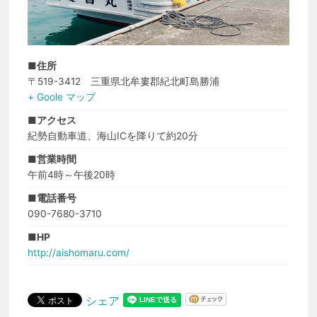
■住所
〒519-3412 三重県北牟婁郡紀北町島勝浦
+ Goole マップ
■アクセス
紀勢自動車道、海山ICを降りて約20分
■営業時間
午前4時～午後20時
■電話番号
090-7680-3710
■HP
http://aishomaru.com/
シェア