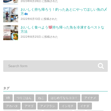
2023年6月26日 に投稿された
おいしく持ち帰ろう！釣ったあとにやってほしい魚の〆
方
2022年6月13日 に投稿された
おいしく食べよう
持ち帰った魚を冷凍するベストな
方法
2022年8月25日 に投稿された
タグ
VR
つりごはん
ねこ
はじめてならココ！
アイナメ
アカハタ
アマゴ
アメフラシ
イシモチ
イナダ