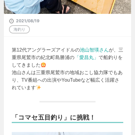
2021/08/19
海釣り
第12代アングラーズアイドルの
池山智瑛さん
が、三
重県尾鷲市の紀北町島勝浦の
「愛昌丸」
で船釣りを
してきました
池山さんは三重県尾鷲市の地域おこし協力隊でもあ
り、TV番組への出演やYouTubeなど幅広く活躍さ
れています
「コマセ五目釣り」に挑戦！