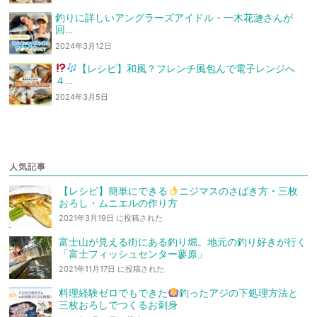
釣りに詳しいアングラーズアイドル・一木花漣さんが
回…
2024年3月12日
【レシピ】和風？フレンチ風
包んで電子レンジへ
４…
2024年3月5日
人気記事
【レシピ】簡単にできる
ニジマスのさばき方・三枚
おろし・ムニエルの作り方
2021年3月19日 に投稿された
富士山が見える街にある釣り堀。地元の釣り好きが行く
「富士フィッシュセンター蓼原」
2021年11月17日 に投稿された
料理経験ゼロでもできた
釣ったアジの下処理方法と
三枚おろしでつくるお刺身