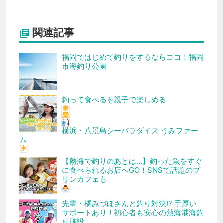
関連記事

福岡ではじめて釣りをするならココ！福岡
市海釣り公園
釣って食べるを親子で楽しめる
横浜・八景島シーパラダイス うみファー
ム
【熱海で釣りのあとは…】釣った魚をすぐ
に食べられるお店へGO！SNSで話題のプ
リンカフェも
先輩・橘みづほさんと釣り対決!? 手厚い
サポートあり！初心者も安心の熱海港海釣
り施設