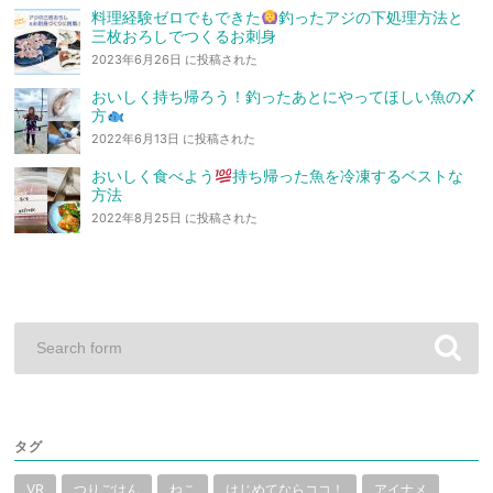
料理経験ゼロでもできた
釣ったアジの下処理方法と
三枚おろしでつくるお刺身
2023年6月26日 に投稿された
おいしく持ち帰ろう！釣ったあとにやってほしい魚の〆
方
2022年6月13日 に投稿された
おいしく食べよう
持ち帰った魚を冷凍するベストな
方法
2022年8月25日 に投稿された
タグ
VR
つりごはん
ねこ
はじめてならココ！
アイナメ