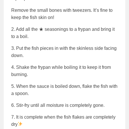
Remove the small bones with tweezers. It’s fine to
keep the fish skin on!
2. Add all the ★ seasonings to a frypan and bring it
to a boil.
3. Put the fish pieces in with the skinless side facing
down.
4. Shake the frypan while boiling it to keep it from
burning.
5. When the sauce is boiled down, flake the fish with
a spoon.
6. Stir-fry until all moisture is completely gone.
7. It is complete when the fish flakes are completely
dry