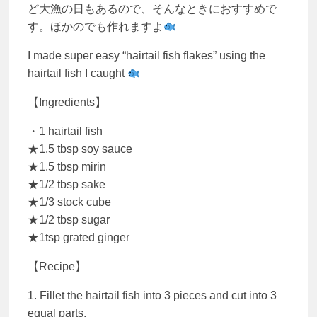
ど大漁の日もあるので、そんなときにおすすめで
す。ほかのでも作れますよ
I made super easy “hairtail fish flakes” using the
hairtail fish I caught
【Ingredients】
・1 hairtail fish
★1.5 tbsp soy sauce
★1.5 tbsp mirin
★1/2 tbsp sake
★1/3 stock cube
★1/2 tbsp sugar
★1tsp grated ginger
【Recipe】
1. Fillet the hairtail fish into 3 pieces and cut into 3
equal parts.