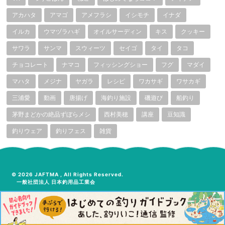
アカハタ
アマゴ
アメフラシ
イシモチ
イナダ
イルカ
ウマヅラハギ
オイルサーディン
キス
クッキー
サワラ
サンマ
スウィーツ
セイゴ
タイ
タコ
チョコレート
ナマコ
フィッシングショー
フグ
マダイ
マハタ
メジナ
ヤガラ
レシピ
ワカサギ
ワサカギ
三浦愛
動画
唐揚げ
海釣り施設
磯遊び
船釣り
茅野まどかの絶品ずぼらメシ
西村美穂
講座
豆知識
釣りウェア
釣りフェス
雑貨
© 2026 JAFTMA , All Rights Reserved.
一般社団法人 日本釣用品工業会