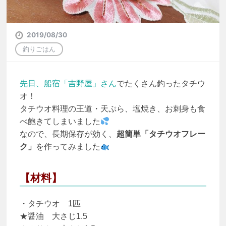
2019/08/30
釣りごはん
先日、船宿「吉野屋」さん
でたくさん釣ったタチウ
オ！
タチウオ料理の王道・天ぷら、塩焼き、お刺身も食
べ飽きてしまいました
なので、長期保存が効く、
超簡単「タチウオフレー
ク」
を
作ってみました
【材料】
・タチウオ 1匹
★醤油 大さじ1.5