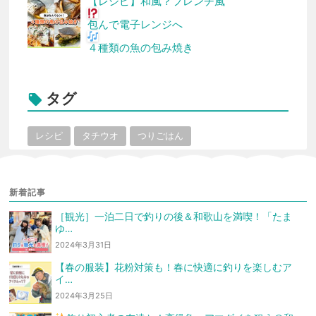
【レシピ】和風？フレンチ風
包んで電子レンジへ
４種類の魚の包み焼き
タグ

レシピ
タチウオ
つりごはん
新着記事
［観光］一泊二日で釣りの後＆和歌山を満喫！「たま
ゆ…
2024年3月31日
【春の服装】花粉対策も！春に快適に釣りを楽しむア
イ…
2024年3月25日