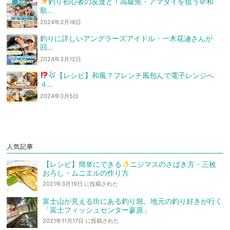
釣り初心者の友達と！高級魚・アマダイを狙う
＠和
歌…
2024年3月18日
釣りに詳しいアングラーズアイドル・一木花漣さんが
回…
2024年3月12日
【レシピ】和風？フレンチ風
包んで電子レンジへ
４…
2024年3月5日
人気記事
【レシピ】簡単にできる
ニジマスのさばき方・三枚
おろし・ムニエルの作り方
2021年3月19日 に投稿された
富士山が見える街にある釣り堀。地元の釣り好きが行く
「富士フィッシュセンター蓼原」
2021年11月17日 に投稿された