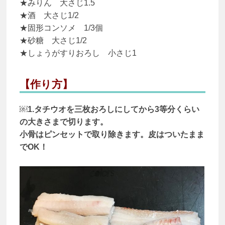
★みりん 大さじ1.5
★酒 大さじ1/2
★固形コンソメ 1/3個
★砂糖 大さじ1/2
★しょうがすりおろし 小さじ1
【作り方】
￼1.タチウオを三枚おろしにしてから3等分くらい
の大きさまで切ります。
小骨はピンセットで取り除きます。皮はついたまま
でOK！