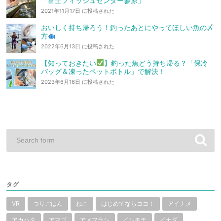
「富士フィッシュセンター蓼原」
2021年11月17日 に投稿された
おいしく持ち帰ろう！釣ったあとにやってほしい魚の〆
方
2022年6月13日 に投稿された
【知っておきたい
】釣った魚どう持ち帰る？「保冷
バッグ＆凍ったペットボトル」で解決！
2023年6月16日 に投稿された
タグ
VR
つりごはん
ねこ
はじめてならココ！
アイナメ
アカハタ
アマゴ
アメフラシ
イシモチ
イナダ