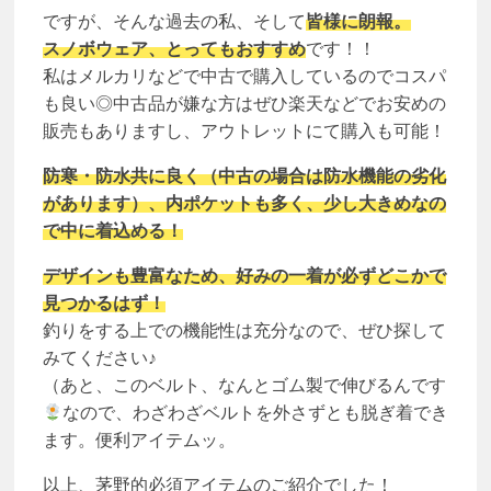
ですが、そんな過去の私、そして
皆様に朗報。
スノボウェア、とってもおすすめ
です！！
私はメルカリなどで中古で購入しているのでコスパ
も良い◎中古品が嫌な方はぜひ楽天などでお安めの
販売もありますし、アウトレットにて購入も可能！
防寒・防水共に良く（中古の場合は防水機能の劣化
があります）、内ポケットも多く、少し大きめなの
で中に着込める！
デザインも豊富なため、好みの一着が必ずどこかで
見つかるはず！
釣りをする上での機能性は充分なので、ぜひ探して
みてください♪
（あと、このベルト、なんとゴム製で伸びるんです
なので、わざわざベルトを外さずとも脱ぎ着でき
ます。便利アイテムッ。
以上、茅野的必須アイテムのご紹介でした！