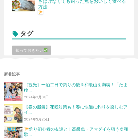
さばけなくても釣った魚をおいしく食べる
方法
タグ

知っておきたい
新着記事
［観光］一泊二日で釣りの後＆和歌山を満喫！「たま
ゆ…
2024年3月31日
【春の服装】花粉対策も！春に快適に釣りを楽しむア
イ…
2024年3月25日
釣り初心者の友達と！高級魚・アマダイを狙う
＠和
歌…