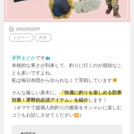
2023/02/07
ビギナー
釣具
茅野まどか
です
本格的な寒さが到来して、釣りに行くのが億劫なこ
とも多いですよね。
私は毎日布団から出られなくて苦戦しています
そんな厳しい真冬に、
「快適に釣りを楽しめる防寒
対策！茅野的必須アイテム」
を紹介
します！
（オマケで超個人的釣りの服装をオシャレに楽しむ
コツもお話しさせてください
）