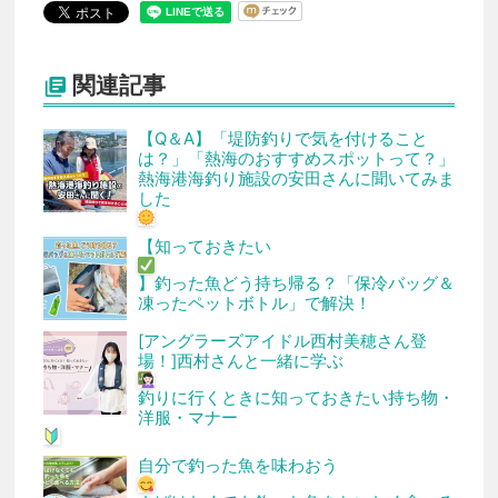
関連記事

【Q＆A】「堤防釣りで気を付けること
は？」「熱海のおすすめスポットって？」
熱海港海釣り施設の安田さんに聞いてみま
した
【知っておきたい
】釣った魚どう持ち帰る？「保冷バッグ＆
凍ったペットボトル」で解決！
[アングラーズアイドル西村美穂さん登
場！]西村さんと一緒に学ぶ
釣りに行くときに知っておきたい持ち物・
洋服・マナー
自分で釣った魚を味わおう