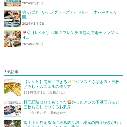
2024年3月18日
釣りに詳しいアングラーズアイドル・一木花漣さんが
回…
2024年3月12日
【レシピ】和風？フレンチ風
包んで電子レンジへ
４…
2024年3月5日
人気記事
【レシピ】簡単にできる
ニジマスのさばき方・三枚
おろし・ムニエルの作り方
2021年3月19日 に投稿された
料理経験ゼロでもできた
釣ったアジの下処理方法と
三枚おろしでつくるお刺身
2023年6月26日 に投稿された
富士山が見える街にある釣り堀。地元の釣り好きが行く