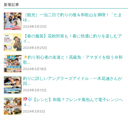
新着記事
［観光］一泊二日で釣りの後＆和歌山を満喫！「たま
ゆ…
2024年3月31日
【春の服装】花粉対策も！春に快適に釣りを楽しむア
イ…
2024年3月25日
釣り初心者の友達と！高級魚・アマダイを狙う
＠和
歌…
2024年3月18日
釣りに詳しいアングラーズアイドル・一木花漣さんが
回…
2024年3月12日
【レシピ】和風？フレンチ風
包んで電子レンジへ
４…
2024年3月5日