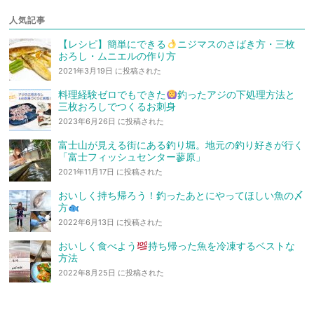
人気記事
【レシピ】簡単にできる
ニジマスのさばき方・三枚
おろし・ムニエルの作り方
2021年3月19日 に投稿された
料理経験ゼロでもできた
釣ったアジの下処理方法と
三枚おろしでつくるお刺身
2023年6月26日 に投稿された
富士山が見える街にある釣り堀。地元の釣り好きが行く
「富士フィッシュセンター蓼原」
2021年11月17日 に投稿された
おいしく持ち帰ろう！釣ったあとにやってほしい魚の〆
方
2022年6月13日 に投稿された
おいしく食べよう
持ち帰った魚を冷凍するベストな
方法
2022年8月25日 に投稿された