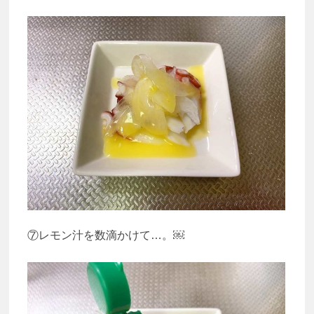
⑦レモン汁を数滴かけて…。￼