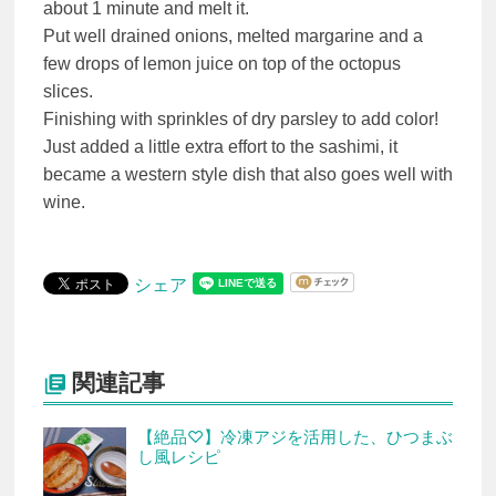
about 1 minute and melt it.
Put well drained onions, melted margarine and a
few drops of lemon juice on top of the octopus
slices.
Finishing with sprinkles of dry parsley to add color!
Just added a little extra effort to the sashimi, it
became a western style dish that also goes well with
wine.
シェア
関連記事

【絶品♡】冷凍アジを活用した、ひつまぶ
し風レシピ