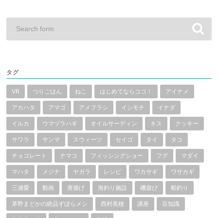
タグ
VR
つりごはん
ねこ
はじめてならココ！
アイナメ
アカハタ
アマゴ
アメフラシ
イシモチ
イナダ
イルカ
ウマヅラハギ
オイルサーディン
キス
クッキー
サワラ
サンマ
スウィーツ
セイゴ
タイ
タコ
チョコレート
ナマコ
フィッシングショー
フグ
マダイ
マハタ
メジナ
ヤガラ
レシピ
ワカサギ
ワサカギ
三浦愛
動画
唐揚げ
海釣り施設
磯遊び
船釣り
茅野まどかの絶品ずぼらメシ
西村美穂
講座
豆知識