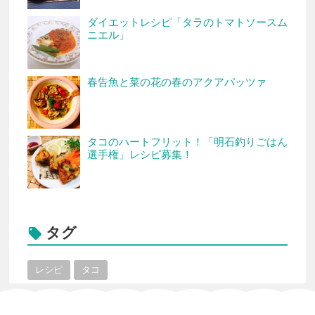
ダイエットレシピ「タラのトマトソースム
ニエル」
春告魚と菜の花の春のアクアパッツァ
タコのハートフリット！「明石釣りごはん
選手権」レシピ募集！
タグ

レシピ
タコ