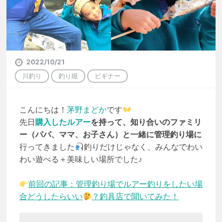
2022/10/21
川釣り
釣り堀
ビギナー
こんにちは！
茅野まどか
です
先日
購入したルアー
を持って、知り合いのファミリ
ー（パパ、ママ、お子さん）と一緒に管理釣り場に
行ってきました
釣りだけじゃなく、みんなでわい
わい遊べる＋美味しい場所でした♪
前回の記事：管理釣り場でルアー釣りをしたい場
合どうしたらいい
？釣具店で聞いてみた！