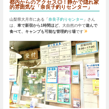
都内からのアクセス◎！
静かで隠れ家
的雰囲気な「
奈良子釣りセンター」
山梨県大月市にある「
奈良子釣りセンター
」さん
は、
車で新宿から1時間ほど
。大自然の中で
遊んで
食べて、キャンプも可能な管理釣り場
です