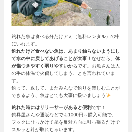
釣れた魚は食べる分だけアミ（無料レンタル）の中
にいれます。
釣れたけど食べない魚は、あまり触らないようにし
て水の中に戻してあげることが大事！
なぜなら、
体
が傷つきやすく弱りやすいから
です。お魚さんは人
の手の体温で火傷してしまう、とも言われていま
す。
釣って、返して、またみんなで釣りを楽しむことが
できるよう、魚はとても大事に扱いましょう
釣れた時にはリリーサーがあると便利
です！
釣具屋さんや通販などでも1000円～購入可能で、
フックにひっかけて糸を反対方向に引っ張るだけで
スルッと針が取れちゃいます。