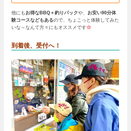
他にも
お得なBBQ＋釣りパック
や、
お安い90分体
験コースなどもある
ので、ちょこっと体験してみた
いな～なんて方々にもオススメです
到着後、受付へ！