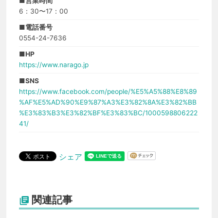
■営業時間
6：30〜17：00
■電話番号
0554-24-7636
■HP
https://www.narago.jp
■SNS
https://www.facebook.com/people/%E5%A5%88%E8%89
%AF%E5%AD%90%E9%87%A3%E3%82%8A%E3%82%BB
%E3%83%B3%E3%82%BF%E3%83%BC/1000598806222
41/
シェア
関連記事
