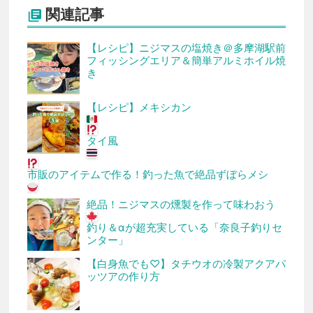
関連記事

【レシピ】ニジマスの塩焼き＠多摩湖駅前
フィッシングエリア＆簡単アルミホイル焼
き
【レシピ】メキシカン
タイ風
市販のアイテムで作る！釣った魚で絶品ずぼらメシ
絶品！ニジマスの燻製を作って味わおう
釣り＆αが超充実している「奈良子釣りセ
ンター」
【白身魚でも♡】タチウオの冷製アクアパ
ッツアの作り方