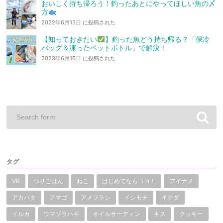
おいしく持ち帰ろう！釣ったあとにやってほしい魚の〆
方
2022年6月13日 に投稿された
【知っておきたい
】釣った魚どう持ち帰る？「保冷
バッグ＆凍ったペットボトル」で解決！
2023年6月16日 に投稿された
タグ
VR
つりごはん
ねこ
はじめてならココ！
アイナメ
アカハタ
アマゴ
アメフラシ
イシモチ
イナダ
イルカ
ウマヅラハギ
オイルサーディン
キス
クッキー