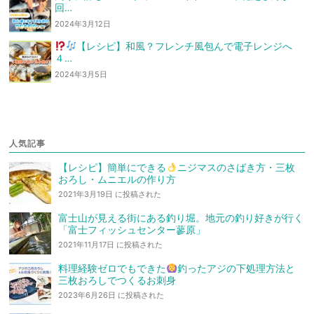
回…
2024年3月12日
【レシピ】和風？フレンチ風
包んで電子レンジへ
４…
2024年3月5日
人気記事
【レシピ】簡単にできる
ニジマスのさばき方・三枚
おろし・ムニエルの作り方
2021年3月19日 に投稿された
富士山が見える街にある釣り堀。地元の釣り好きが行く
「富士フィッシュセンター蓼原」
2021年11月17日 に投稿された
料理経験ゼロでもできた
釣ったアジの下処理方法と
三枚おろしでつくるお刺身
2023年6月26日 に投稿された