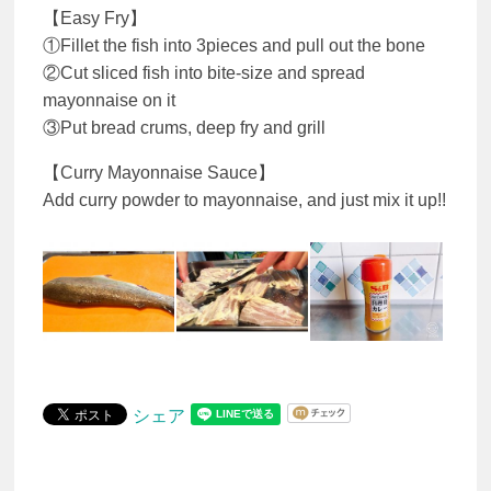
【Easy Fry】
①Fillet the fish into 3pieces and pull out the bone
②Cut sliced fish into bite-size and spread
mayonnaise on it
③Put bread crums, deep fry and grill
【Curry Mayonnaise Sauce】
Add curry powder to mayonnaise, and just mix it up!!
シェア