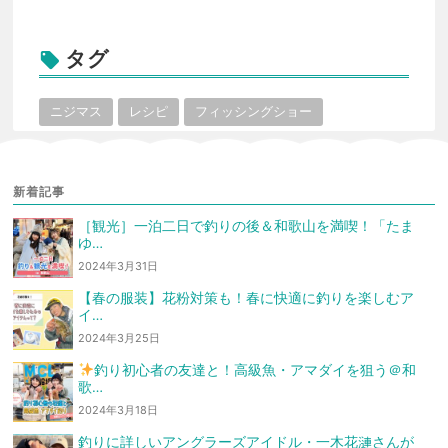
タグ

ニジマス
レシピ
フィッシングショー
新着記事
［観光］一泊二日で釣りの後＆和歌山を満喫！「たま
ゆ…
2024年3月31日
【春の服装】花粉対策も！春に快適に釣りを楽しむア
イ…
2024年3月25日
釣り初心者の友達と！高級魚・アマダイを狙う
＠和
歌…
2024年3月18日
釣りに詳しいアングラーズアイドル・一木花漣さんが