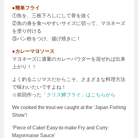
●簡単フライ
①魚を、三枚下ろしにして骨を抜く
②魚の身を食べやすいサイズに切って、マヨネーズ
を塗り付ける
③パン粉をつけ、揚げ焼きに！
●カレーマヨソース
マヨネーズに適量のカレーパウダーを混ぜれば出来
上がり！！
よく釣るニジマスだからこそ、さまざまな料理方法
で味わいたいですよね！
☆前回作った
「クリス鱒フライ」はこちらから
We cooked the trout we caught at the ‘Japan Fishing
Show’!
‘Piece of Cake! Easy-to-make Fry and Curry
Mayonnaise Sauce’