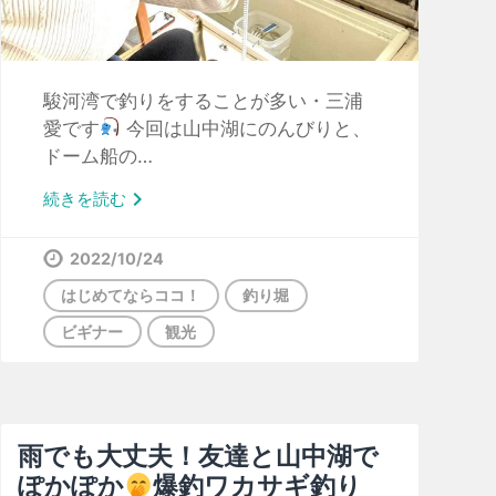
駿河湾で釣りをすることが多い・三浦
愛です
今回は山中湖にのんびりと、
ドーム船の…

続きを読む
2022/10/24
はじめてならココ！
釣り堀
ビギナー
観光
雨でも大丈夫！友達と山中湖で
ぽかぽか
爆釣ワカサギ釣り