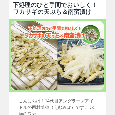
下処理のひと手間でおいしく！
ワカサギの天ぷら＆南蛮漬け
こんにちは！14代目アングラーズアイ
ドルの西村美穂（えむみぽ）です。 念
願のワカ…